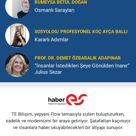
RUMEYSA BETÜL DOĞAN
Osmanlı Sarayları
SOSYOLOG/ PROFESYONEL KOÇ AYÇA BALLI
Kararlı Adımlar
PROF. DR. DEMET ÖZBABALIK ADAPINAR
“İnsanlar İstedikleri Şeye Gönülden İnanır”
Julius Sezar
TE Bilişim, yepyeni Flow temasıyla sizleri buluştururken,
sadelik ve modernizmi bir araya getiriyor. Şatafattan kaçınıyor
ve insanlara haber okuyabilecekleri bir altyapı sunuyor.