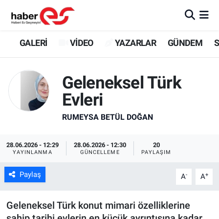
GALERİ
Eskişehir Nöbetçi Eczaneler
GALERİ
VİDEO
YAZARLAR
GÜNDEM
S
VİDEO
Eskişehir Hava Durumu
Geleneksel Türk
YAZARLAR
Eskişehir Trafik Yoğunluk Haritası
Evleri
GÜNDEM
Süper Lig Puan Durumu ve Fikstür
RUMEYSA BETÜL DOĞAN
SİYASET
Tüm Manşetler
28.06.2026 - 12:29
28.06.2026 - 12:30
20
YAYINLANMA
GÜNCELLEME
PAYLAŞIM
TEKNOLOJİ
Son Dakika Haberleri
Paylaş
-
+
A
A
EKONOMİ
Haber Arşivi
Geleneksel Türk konut mimari özelliklerine
SPOR
sahip tarihi evlerin en küçük ayrıntısına kadar,