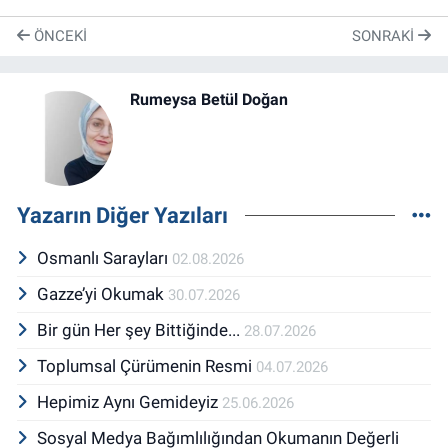
ÖNCEKI
SONRAKI
Rumeysa Betül Doğan
Yazarın Diğer Yazıları
Osmanlı Sarayları
02.08.2026
Gazze’yi Okumak
30.07.2026
Bir gün Her şey Bittiğinde...
28.07.2026
Toplumsal Çürümenin Resmi
04.07.2026
Hepimiz Aynı Gemideyiz
25.06.2026
Sosyal Medya Bağımlılığından Okumanın Değerli