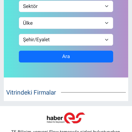
ASAYİŞ
Ara
Vitrindeki Firmalar
TE Bilişim, yepyeni Flow temasıyla sizleri buluştururken,