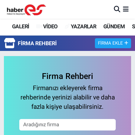
GALERİ
Eskişehir Nöbetçi Eczaneler
GALERİ
VİDEO
YAZARLAR
GÜNDEM
S
VİDEO
Eskişehir Hava Durumu
FIRMA REHBERI
FIRMA EKLE
YAZARLAR
Eskişehir Trafik Yoğunluk Haritası
GÜNDEM
Süper Lig Puan Durumu ve Fikstür
Firma Rehberi
SİYASET
Tüm Manşetler
Firmanızı ekleyerek firma
rehberinde yerinizi alabilir ve daha
TEKNOLOJİ
Son Dakika Haberleri
fazla kişiye ulaşabilirsiniz.
EKONOMİ
Haber Arşivi
SPOR