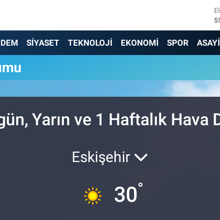
E
5
S
6
NDEM
SİYASET
TEKNOLOJİ
EKONOMİ
SPOR
ASAY
G
6
umu
B
1
B
6
D
n, Yarın ve 1 Haftalık Hava
4
Eskişehir
°
30