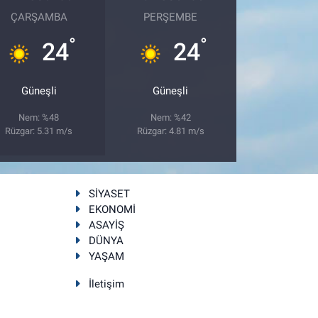
ÇARŞAMBA
PERŞEMBE
°
°
24
24
Güneşli
Güneşli
Nem: %48
Nem: %42
Rüzgar: 5.31 m/s
Rüzgar: 4.81 m/s
SİYASET
EKONOMİ
ASAYİŞ
DÜNYA
YAŞAM
İletişim