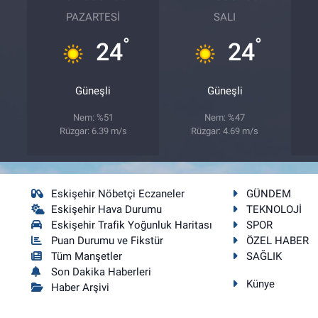
PAZARTESI
SALI
°
°
24
24
Güneşli
Güneşli
Nem: %51
Nem: %47
Rüzgar: 6.39 m/s
Rüzgar: 4.69 m/s
Eskişehir Nöbetçi Eczaneler
GÜNDEM
Eskişehir Hava Durumu
TEKNOLOJİ
Eskişehir Trafik Yoğunluk Haritası
SPOR
Puan Durumu ve Fikstür
ÖZEL HABER
Tüm Manşetler
SAĞLIK
Son Dakika Haberleri
Künye
Haber Arşivi