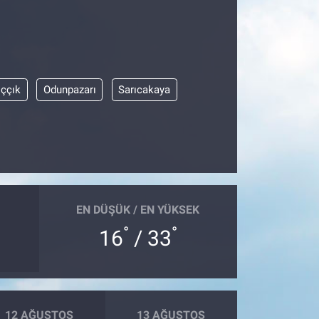
ıççık
Odunpazarı
Sarıcakaya
EN DÜŞÜK / EN YÜKSEK
°
°
16
/ 33
12 AĞUSTOS
13 AĞUSTOS