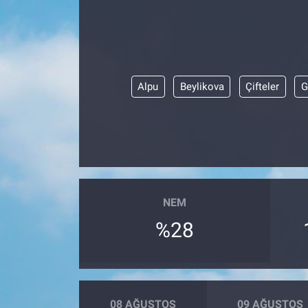
ASAYİŞ
Alpu
Beylikova
Çifteler
G
NEM
%28
08 AĞUSTOS
09 AĞUSTOS