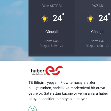
CUMARTESI
PAZAR
°
°
24
24
Güneşli
Güneşli
Nem: %45
Nem: %47
Rüzgar: 8.19 m/s
Rüzgar: 6.00 m/s
TE Bilişim, yepyeni Flow temasıyla sizleri
buluştururken, sadelik ve modernizmi bir araya
getiriyor. Şatafattan kaçınıyor ve insanlara haber
okuyabilecekleri bir altyapı sunuyor.