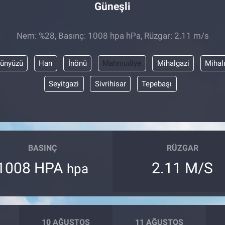
Güneşli
Nem: %28, Basınç: 1008 hpa hPa, Rüzgar: 2.11 m/s
ünyüzü
Han
İnönü
Mahmudiye
Mihalgazi
Mihal
Seyitgazi
Sivrihisar
Tepebaşı
BASINÇ
RÜZGAR
1008 HPA
2.11 M/S
hpa
10 AĞUSTOS
11 AĞUSTOS