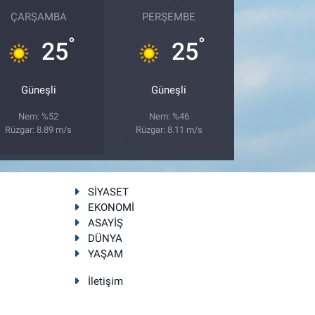
ÇARŞAMBA
PERŞEMBE
°
°
25
25
Güneşli
Güneşli
Nem: %52
Nem: %46
Rüzgar: 8.89 m/s
Rüzgar: 8.11 m/s
SİYASET
EKONOMİ
ASAYİŞ
DÜNYA
YAŞAM
İletişim