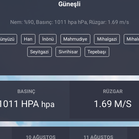
Güneşli
Nem: %90, Basınç: 1011 hpa hPa, Rüzgar: 1.69 m/s
ünyüzü
Han
İnönü
Mahmudiye
Mihalgazi
Mihal
Seyitgazi
Sivrihisar
Tepebaşı
BASINÇ
RÜZGAR
1011 HPA
1.69 M/S
hpa
10 AĞUSTOS
11 AĞUSTOS