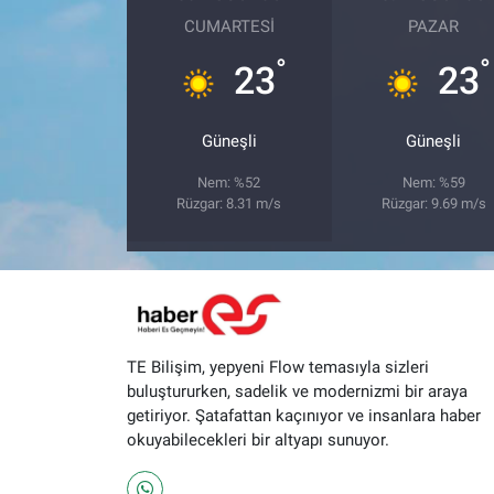
CUMARTESI
PAZAR
°
°
23
23
Güneşli
Güneşli
Nem: %52
Nem: %59
Rüzgar: 8.31 m/s
Rüzgar: 9.69 m/s
TE Bilişim, yepyeni Flow temasıyla sizleri
buluştururken, sadelik ve modernizmi bir araya
getiriyor. Şatafattan kaçınıyor ve insanlara haber
okuyabilecekleri bir altyapı sunuyor.