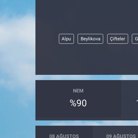
ASAYİŞ
Alpu
Beylikova
Çifteler
G
NEM
%90
08 AĞUSTOS
09 AĞUSTOS