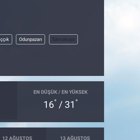
ıççık
Odunpazarı
Sarıcakaya
EN DÜŞÜK / EN YÜKSEK
°
°
16
/ 31
12 AĞUSTOS
13 AĞUSTOS