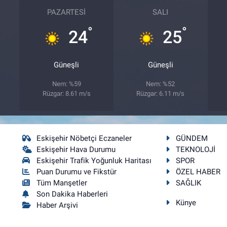
PAZARTESI
SALI
°
°
24
25
Güneşli
Güneşli
Nem: %59
Nem: %52
Rüzgar: 8.61 m/s
Rüzgar: 6.11 m/s
Eskişehir Nöbetçi Eczaneler
GÜNDEM
Eskişehir Hava Durumu
TEKNOLOJİ
Eskişehir Trafik Yoğunluk Haritası
SPOR
Puan Durumu ve Fikstür
ÖZEL HABER
Tüm Manşetler
SAĞLIK
Son Dakika Haberleri
Künye
Haber Arşivi