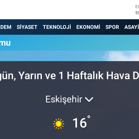
E
5
S
6
NDEM
SİYASET
TEKNOLOJİ
EKONOMİ
SPOR
ASAY
G
6
umu
B
1
B
6
D
ün, Yarın ve 1 Haftalık Hava
4
Eskişehir
°
16