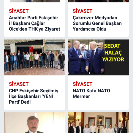
SİYASET
SİYASET
Anahtar Parti Eskişehir
Çakırözer Medyadan
İl Başkanı Çağlar
Sorumlu Genel Başkan
Ölce'den THK'ya Ziyaret
Yardımcısı Oldu
SİYASET
SİYASET
CHP Eskişehir Seçilmiş
NATO Kafa NATO
İlçe Başkanları 'YENİ
Mermer
Parti' Dedi