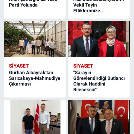
Parti Yolunda
Vekil Tayin
Ettiklerimize...
SİYASET
SİYASET
Gürhan Albayrak'tan
"Sarayın
Sarıcakaya-Mahmudiye
Görevlendirdiği Butlancı
Çıkarması
Olarak Haddini
Bileceksin"