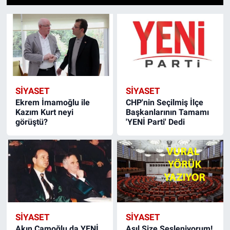
1
2
3
4
5
6
7
8
9
10
11
12
13
14
15
ASAYİŞ
SİYASET
SİYASET
Ekrem İmamoğlu ile
CHP'nin Seçilmiş İlçe
Kazım Kurt neyi
Başkanlarının Tamamı
görüştü?
'YENİ Parti' Dedi
SİYASET
SİYASET
Akın Çamoğlu da YENİ
Asıl Size Sesleniyorum!