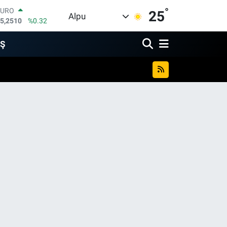
EURO
°
25
5,2510
%0.32
Alpu
STERLİN
4,4811
%0.38
GRAM ALTIN
İŞ
660.55
%0.03
BİST100
3.779
%-14
BITCOIN
4.959,79
%1.11
DOLAR
7,7436
%0.18