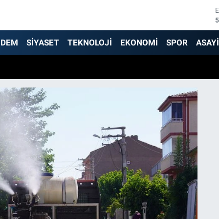
5
6
NDEM
SİYASET
TEKNOLOJİ
EKONOMİ
SPOR
ASAY
6
1
6
4