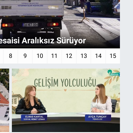
saisi Aralıksız Sürüyor
Aş
8
9
10
11
12
13
14
15