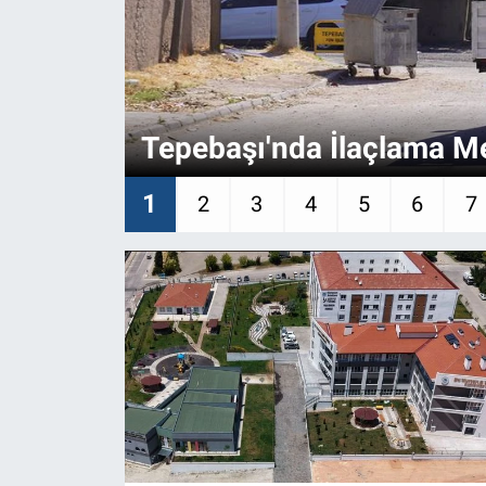
ASAYİŞ
Tepebaşı'nda İlaçlama Me
1
2
3
4
5
6
7