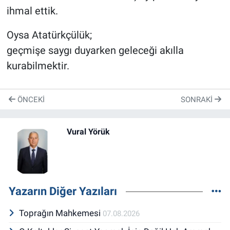
ihmal ettik.
Oysa Atatürkçülük;
geçmişe saygı duyarken geleceği akılla
kurabilmektir.
ÖNCEKI
SONRAKI
Vural Yörük
Yazarın Diğer Yazıları
Toprağın Mahkemesi
07.08.2026