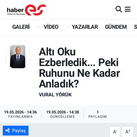
GALERİ
Eskişehir Nöbetçi Eczaneler
GALERİ
VİDEO
YAZARLAR
GÜNDEM
S
VİDEO
Eskişehir Hava Durumu
Altı Oku
YAZARLAR
Eskişehir Trafik Yoğunluk Haritası
Ezberledik... Peki
Ruhunu Ne Kadar
GÜNDEM
Süper Lig Puan Durumu ve Fikstür
Anladık?
SİYASET
Tüm Manşetler
VURAL YÖRÜK
TEKNOLOJİ
Son Dakika Haberleri
19.05.2026 - 14:36
19.05.2026 - 14:38
1
EKONOMİ
Haber Arşivi
YAYINLANMA
GÜNCELLEME
PAYLAŞIM
Paylaş
-
+
A
A
SPOR