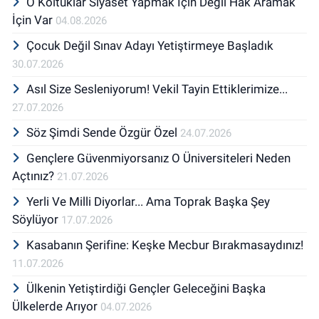
O Koltuklar Siyaset Yapmak İçin Değil Hak Aramak
İçin Var
04.08.2026
Çocuk Değil Sınav Adayı Yetiştirmeye Başladık
30.07.2026
Asıl Size Sesleniyorum! Vekil Tayin Ettiklerimize...
27.07.2026
Söz Şimdi Sende Özgür Özel
24.07.2026
Gençlere Güvenmiyorsanız O Üniversiteleri Neden
Açtınız?
21.07.2026
Yerli Ve Milli Diyorlar... Ama Toprak Başka Şey
Söylüyor
17.07.2026
Kasabanın Şerifine: Keşke Mecbur Bırakmasaydınız!
11.07.2026
Ülkenin Yetiştirdiği Gençler Geleceğini Başka
Ülkelerde Arıyor
04.07.2026