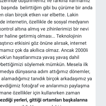
i üzerinde düşünmemiz ve farkına varmamız
başında belirttiğim gibi bu çürüme bir anda
n olan birçok etken var elbette. Lakin
de internetin, özellikle de sosyal medyanın
ontrol altına almış ve zihinlerimizi bir nevi
er haline getirmiş olması... Teknolojinin
ştırıcı etkisini göz önüne alırsak, internet
mamız çok da akıllıca olmaz. Ancak 2000li
book'un hayatlarımıza yavaş yavaş dahil
ybettiğimizi söylemek mümkün. Mesela ilk
 medya dünyasına adım attığımız dönemler,
alamadığımız tanıdık birçok arkadaşımız ya
evdiğimiz fotoğraf ve anılarımızı paylaşma
ane özellikler için kullanırken zaman
 gezdiği yerleri, gittiği ortamları başkalarına