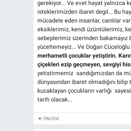
gerekiyor... Ve evet hayat yalnızca
isteklerimizden ibaret degil... Bu ha
mücadele eden insanlar, canlılar var
eksiklerimiz, kendi üzüntülerimiz, k
sebeplerimiz üzerinden bakamayız bu
yüceltemeyiz... Ve Doğan Cüceloğlu 
merhametli çocuklar yetiştirin. Karı
çiçekleri ezip geçmeyen, sevgiyi his
yetistirmemiz sandığımızdan da müh
dünyasından ibaret olmadığını bilip
kucaklayan çocukların varlığı saye
tarih olacak...
ÖNCEKI