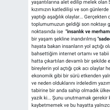
yaşantılarına alet edilip melek olan 
kızımızın katledilişi ve son günler
yaptığı aşağılık olaylar... Gerçekte
toplumumuzun geldiği son noktayı göz
noktasında ise
"insanlık ve merham
bir yaşam şekline inandırılmış
"sade
hayata bakan insanların yol açtığı olay
bahsettiğim internet ortamı ve tabii
hatta çıkartılan devamlı bir şekilde
bireylerin yol açtığı çok acı olaylar he
ekonomik gibi bir sürü etkenden yaln
ve neden olduklarını irdeledim yaz
tabirine bir anda sahip olmadık ülke
yazik ki... Şunu unutmamak gerekir 
kaybetmemek ve bu hayatta yalnız