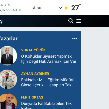
°
TERLİN
27
Alpu
4,1897
%0.02
RAM ALTIN
574.81
%1.44
İŞ
İST100
3.887
%64
ITCOIN
Yazarlar
4.360,53
%-0.76
OLAR
7,7069
%0.17
VURAL YÖRÜK
URO
O Koltuklar Siyaset Yapmak
5,0265
%0.01
İçin Değil Hak Aramak İçin Var
AYHAN AYDINER
Eskişehir Milli Eğitim Müdürü
Cinsel İçerikli Hesapları Takip
Ediyor
FERIT OKTAŞ
Dünyada Fal Bakılabilen Tek
Kahve