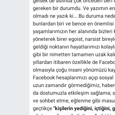
gelsek de aslında çok önceden ber
gereken bir durumdu. Ve yazımın en 
olmadı ne yazık ki... Bu duruma nede
bunlardan biri ve bence en önemlisi 
yaşamlarımızın her alanında bizleri k
yöneterek birer egoist, narsist bireyl
geldiği noktanın hayatlarımızı kolayla
gibi bir nimetten tamamen uzak kal
yıllardan itibaren özellikle de Face
olmasıyla çoğu insani yönümüzü ka
Facebook hesaplarımızı açıp sosyal
uzun zamandır görmediğimiz, haber 
da dostumuzla etkileşim sağlama; s
ve sohbet etme, eğlenme gibi masum
geçtikçe
"kişilerin yediğini, içtiğini,