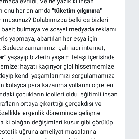
 amaca evrildi. Ve ne yazık ki insan
m onu her anlamda
"tüketim çılgınına"
or musunuz? Dolabımızda belki de bizleri
izi basit bulmaya ve sosyal medyada reklamı
eriş yapmaya, abartılan her eşya için
. Sadece zamanımızı çalmadı internet,
r"
yaşayıp bizlerin yaşam telaşı içerisinde
emize; hayatı kaçırıyor gibi hissetmemize
deyip kendi yaşamlarımızı sorgulamamıza
n kolayca para kazanma yollarını öğreten
aki çocukların idolleri oldu, eğitimli insan
ğrafların ortaya çıkarttığı gerçekdışı ve
 özellikle ergenlik döneminde gelişme
a ki olağan değişimleri kusur gibi görülüp
estetik uğruna ameliyat masalarına