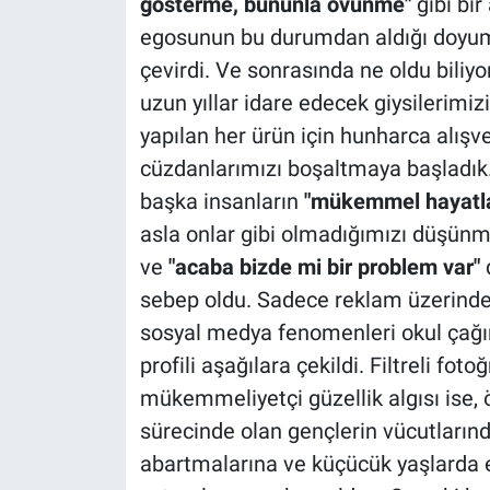
gösterme, bununla övünme"
gibi bir
egosunun bu durumdan aldığı doyu
çevirdi. Ve sonrasında ne oldu biliy
uzun yıllar idare edecek giysilerim
yapılan her ürün için hunharca alışv
cüzdanlarımızı boşaltmaya başladık
başka insanların
"mükemmel hayatla
asla onlar gibi olmadığımızı düşünm
ve
"acaba bizde mi bir problem var"
sebep oldu. Sadece reklam üzerinde
sosyal medya fenomenleri okul çağınd
profili aşağılara çekildi. Filtreli foto
mükemmeliyetçi güzellik algısı ise,
sürecinde olan gençlerin vücutlarınd
abartmalarına ve küçücük yaşlarda 