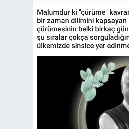
ASAYİŞ
Malumdur ki "çürüme" kavram
bir zaman dilimini kapsayan b
çürümesinin belki birkaç gün, 
şu sıralar çokça sorguladığ
ülkemizde sinsice yer edinme 