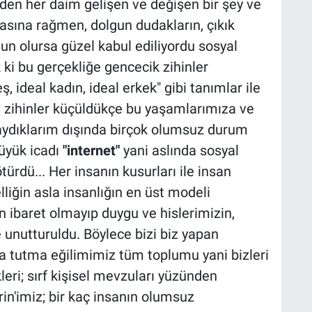
eden her daim gelişen ve değişen bir şey ve
lmasına rağmen, dolgun dudakların, çıkık
un olursa güzel kabul ediliyordu sosyal
ki bu gerçekliğe gencecik zihinler
eş, ideal kadın, ideal erkek" gibi tanımlar ile
ki zihinler küçüldükçe bu yaşamlarımıza ve
aydıklarım dışında birçok olumsuz durum
üyük icadı
"internet"
yani aslında sosyal
türdü... Her insanın kusurları ile insan
iğin asla insanlığın en üst modeli
ibaret olmayıp duygu ve hislerimizin,
e unutturuldu. Böylece bizi biz yapan
da tutma eğilimimiz tüm toplumu yani bizleri
leri; sırf kişisel mevzuları yüzünden
in'imiz; bir kaç insanın olumsuz