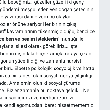
Sıla bebeğimiz; güzeller güzeli iki genç
de gündemi meşgul eden yenidoğan çetesinin
n de yazması dahi elzem bu olaylar
ler önüne seriyor.Her birinin çıkış
et"
kavramlarının tükenmiş olduğu, bencilce
ce ben ve benim isteklerim"
mantığı ile
lar silsilesi olarak görebiliriz... İşte
 bunun dışındaki birçok araçla ortaya çıkan
 egonun yüceltildiği ve zamanla narsist
r biri...Elbette psikolojik, sosyolojik ve hatta
ızca bir tanesi olan sosyal medya çılgınlığı
ımda. Ama emin olun ki sosyal çürüme
ce. Bizler zamanla bu noktaya geldik... Ne
ki; insanlığımızı ve merhametimizi
ca kendi egomuzdan ibaret hissetmememiz