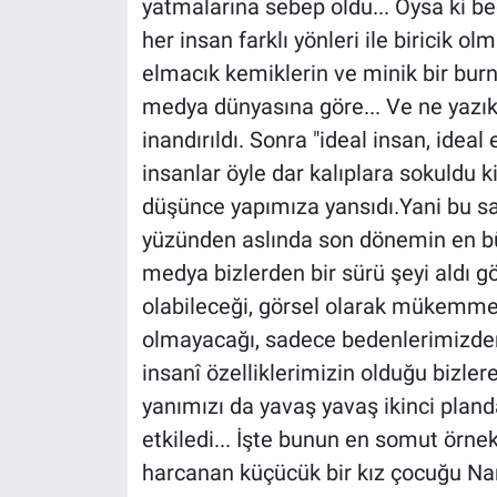
yatmalarına sebep oldu... Oysa ki b
her insan farklı yönleri ile biricik o
elmacık kemiklerin ve minik bir burn
medya dünyasına göre... Ve ne yazık 
inandırıldı. Sonra "ideal insan, ideal 
insanlar öyle dar kalıplara sokuldu 
düşünce yapımıza yansıdı.Yani bu s
yüzünden aslında son dönemin en b
medya bizlerden bir sürü şeyi aldı gö
olabileceği, görsel olarak mükemmell
olmayacağı, sadece bedenlerimizden 
insanî özelliklerimizin olduğu bizler
yanımızı da yavaş yavaş ikinci plan
etkiledi... İşte bunun en somut örnek
harcanan küçücük bir kız çocuğu Nar