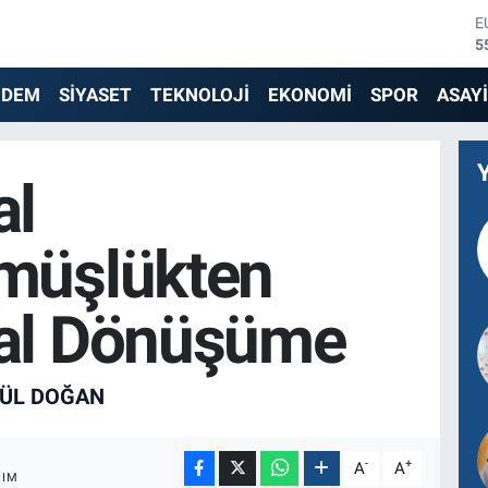
S
6
G
6
NDEM
SİYASET
TEKNOLOJİ
EKONOMİ
SPOR
ASAY
B
1
B
6
al
D
4
E
müşlükten
5
al Dönüşüme
ÜL DOĞAN
-
+
A
A
ŞIM