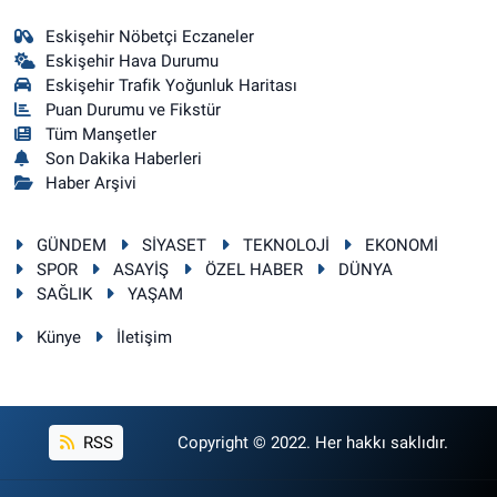
Eskişehir Nöbetçi Eczaneler
Eskişehir Hava Durumu
Eskişehir Trafik Yoğunluk Haritası
Puan Durumu ve Fikstür
Tüm Manşetler
Son Dakika Haberleri
Haber Arşivi
GÜNDEM
SİYASET
TEKNOLOJİ
EKONOMİ
SPOR
ASAYİŞ
ÖZEL HABER
DÜNYA
SAĞLIK
YAŞAM
Künye
İletişim
RSS
Copyright © 2022. Her hakkı saklıdır.