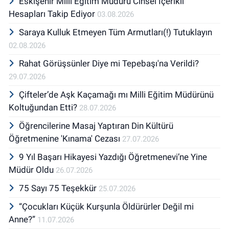
Eskişehir Milli Eğitim Müdürü Cinsel İçerikli
Hesapları Takip Ediyor
03.08.2026
Saraya Kulluk Etmeyen Tüm Armutları(!) Tutuklayın
02.08.2026
Rahat Görüşsünler Diye mi Tepebaşı'na Verildi?
29.07.2026
Çifteler’de Aşk Kaçamağı mı Milli Eğitim Müdürünü
Koltuğundan Etti?
28.07.2026
Öğrencilerine Masaj Yaptıran Din Kültürü
Öğretmenine 'Kınama' Cezası
27.07.2026
9 Yıl Başarı Hikayesi Yazdığı Öğretmenevi’ne Yine
Müdür Oldu
26.07.2026
75 Sayı 75 Teşekkür
25.07.2026
“Çocukları Küçük Kurşunla Öldürürler Değil mi
Anne?”
11.07.2026