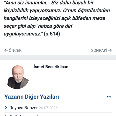
“Ama siz inananlar… Siz daha büyük bir
ikiyüzlülük yapıyorsunuz. O’nun öğretilerinden
hangilerini izleyeceğinizi açık büfeden meze
seçer gibi alıp ‘nabza göre din’
uyguluyorsunuz.”
(s.514)
ÖNCEKI
SONRAKI
İsmet Beceriklican
Yazarın Diğer Yazıları
Rüyaya Benzer
26.07.2026