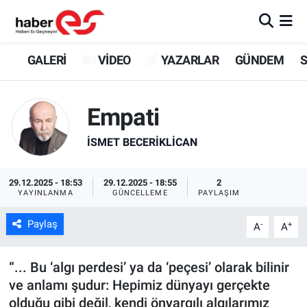
GALERİ
Eskişehir Nöbetçi Eczaneler
GALERİ
VİDEO
YAZARLAR
GÜNDEM
S
VİDEO
Eskişehir Hava Durumu
Empati
YAZARLAR
Eskişehir Trafik Yoğunluk Haritası
İSMET BECERIKLICAN
GÜNDEM
Süper Lig Puan Durumu ve Fikstür
29.12.2025 - 18:53
29.12.2025 - 18:55
2
SİYASET
Tüm Manşetler
YAYINLANMA
GÜNCELLEME
PAYLAŞIM
Paylaş
-
+
TEKNOLOJİ
Son Dakika Haberleri
A
A
EKONOMİ
Haber Arşivi
“... Bu ‘algı perdesi’ ya da ‘peçesi’ olarak bilinir
ve anlamı şudur: Hepimiz dünyayı gerçekte
SPOR
olduğu gibi değil, kendi önyargılı algılarımız