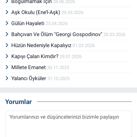
Boğulmamak İçin
28.06.2026
Aşk Okulu (Ene’l-Aşk)
29.05.2026
Gülün Hayaleti
25.04.2026
Bahçıvan Ve Ölüm "Georgi Gospodinov"
20.03.2026
Hüzün Nedeniyle Kapalıyız
01.03.2026
Kapıyı Çalan Kimdir?
29.01.2026
Millete Emanet
30.11.2025
Yalancı Öyküler
31.10.2025
Yorumlar