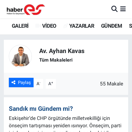
GALERİ
Eskişehir Nöbetçi Eczaneler
GALERİ
VİDEO
YAZARLAR
GÜNDEM
S
VİDEO
Eskişehir Hava Durumu
Av. Ayhan Kavas
YAZARLAR
Eskişehir Trafik Yoğunluk Haritası
Tüm Makaleleri
GÜNDEM
Süper Lig Puan Durumu ve Fikstür
SİYASET
Tüm Manşetler
Paylaş
-
+
55 Makale
A
A
TEKNOLOJİ
Son Dakika Haberleri
Sandık mı Gündem mi?
EKONOMİ
Haber Arşivi
Eskişehir’de CHP örgütünde milletvekilliği için
önseçim tartışması yeniden ısınıyor. Önseçim, parti
SPOR