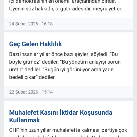
içi demokrasinin en önemli araçlarından biridir.
Üyenin söz hakkıdır, örgüt iradesidir, meşruiyet ür...
ASAYİŞ
24 Şubat 2026 - 16:18
Geç Gelen Haklılık
Bazı insanlar yıllar önce bazı şeyleri söyledi. “Bu
böyle gitmez” dediler. “Bu yönetim anlayışı sorun
üretir” dediler. “Bugün iyi görünüyor ama yarın
bedeli çıkar” dediler.
22 Şubat 2026 - 15:14
Muhalefet Kasını İktidar Koşusunda
Kullanmak
CHP’nin uzun yıllar muhalefette kalması, partiye çok