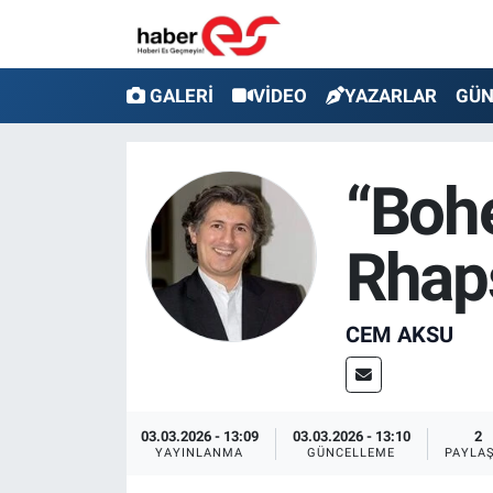
GALERİ
Eskişehir Nöbetçi Eczaneler
GALERİ
VİDEO
YAZARLAR
GÜ
VİDEO
Eskişehir Hava Durumu
“Boh
YAZARLAR
Eskişehir Trafik Yoğunluk Haritası
Rhap
GÜNDEM
Süper Lig Puan Durumu ve Fikstür
SİYASET
Tüm Manşetler
CEM AKSU
TEKNOLOJİ
Son Dakika Haberleri
EKONOMİ
Haber Arşivi
03.03.2026 - 13:09
03.03.2026 - 13:10
2
YAYINLANMA
GÜNCELLEME
PAYLA
SPOR