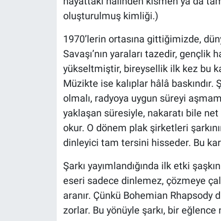
hayattaki hâlinden kısmen ya da tama
oluşturulmuş kimliği.)
1970’lerin ortasına gittiğimizde, d
Savaşı’nın yaraları tazedir, gençlik h
yükseltmiştir, bireysellik ilk kez bu 
Müzikte ise kalıplar hâlâ baskındır. Ş
olmalı, radyoya uygun süreyi aşmama
yaklaşan süresiyle, nakaratı bile n
okur. O dönem plak şirketleri şarkın
dinleyici tam tersini hisseder. Bu ka
Şarkı yayımlandığında ilk etki şaşkınl
eseri sadece dinlemez, çözmeye çalış
aranır. Çünkü Bohemian Rhapsody d
zorlar. Bu yönüyle şarkı, bir eğlenc