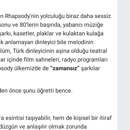
n Rhapsody’nin yolculuğu biraz daha sessiz
n sonu ve 80’lerin başında, yabancı müziğe
şarkı, kasetler, plaklar ve kulaktan kulağa
rak anlamayan dinleyici bile melodinin
lüm, Türk dinleyicinin aşina olduğu teatral
lar içinde film sahneleri, radyo programları
psody ülkemizde de
“zamansız”
şarkılar
yden önce şunu öğretti bence.
esintisi taşıyabilir, hem de kişisel bir itiraf
, düzgün ve anlaşılır olmak zorunda