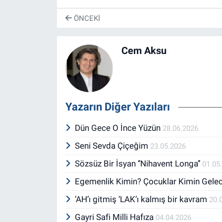
ÖNCEKI
Cem Aksu
Yazarın Diğer Yazıları
Dün Gece O İnce Yüzün
28.06.2026
Seni Sevda Çiçeğim
23.05.2026
Sözsüz Bir İsyan ‘’Nihavent Longa’’
01.05
Egemenlik Kimin? Çocuklar Kimin Gele
‘AH’ı gitmiş ‘LAK’ı kalmış bir kavram
20.
Gayri Safi Milli Hafıza
04.04.2026