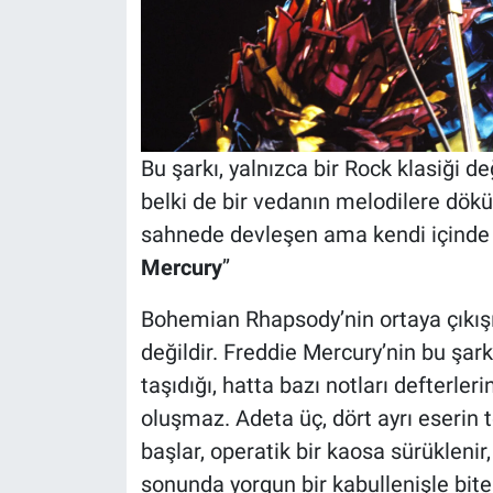
Bu şarkı, yalnızca bir Rock klasiği değ
belki de bir vedanın melodilere dök
sahnede devleşen ama kendi içinde fır
Mercury
’’
Bohemian Rhapsody’nin ortaya çıkışı
değildir. Freddie Mercury’nin bu şark
taşıdığı, hatta bazı notları defterleri
oluşmaz. Adeta üç, dört ayrı eserin t
başlar, operatik bir kaosa sürüklenir
sonunda yorgun bir kabullenişle bite