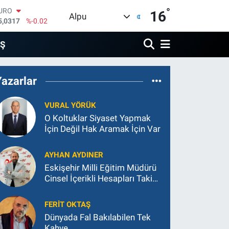
°
TERLİN
16
Alpu
4,2463
%0.07
RAM ALTIN
574.81
%1.44
İŞ
İST100
3.799
%70
ITCOIN
Yazarlar
4.225,61
%-0.63
OLAR
7,7143
%0.16
VURAL YÖRÜK
URO
O Koltuklar Siyaset Yapmak
5,0317
%-0.02
İçin Değil Hak Aramak İçin Var
AYHAN AYDINER
Eskişehir Milli Eğitim Müdürü
Cinsel İçerikli Hesapları Takip
Ediyor
FERIT OKTAŞ
Dünyada Fal Bakılabilen Tek
Kahve