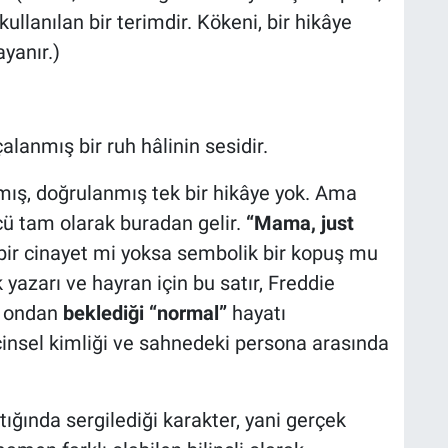
 kullanılan bir terimdir. Kökeni, bir hikâye
ayanır.)
çalanmış bir ruh hâlinin sesidir.
lmış, doğrulanmış tek bir hikâye yok. Ama
ü tam olarak buradan gelir.
“Mama, just
k bir cinayet mi yoksa sembolik bir kopuş mu
 yazarı ve hayran için bu satır, Freddie
n ondan
beklediği “normal”
hayatı
i, cinsel kimliği ve sahnedeki persona arasında
ığında sergilediği karakter, yani gerçek