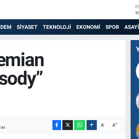
S
6
G
6
NDEM
SİYASET
TEKNOLOJİ
EKONOMİ
SPOR
ASAY
B
1
B
6
emian
D
4
E
sody”
5
-
+
A
A
ŞIM