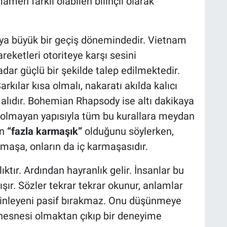
men farklı olabilen bilinçli olarak
ünya büyük bir geçiş dönemindedir. Vietnam
areketleri otoriteye karşı sesini
kadar güçlü bir şekilde talep edilmektedir.
arkılar kısa olmalı, nakaratı akılda kalıcı
lıdır. Bohemian Rhapsody ise altı dakikaya
et olmayan yapısıyla tüm bu kurallara meydan
ın
“fazla karmaşık”
olduğunu söylerken,
rmaşa, onların da iç karmaşasıdır.
ıktır. Ardından hayranlık gelir. İnsanlar bu
ır. Sözler tekrar tekrar okunur, anlamlar
inleyeni pasif bırakmaz. Onu düşünmeye
e nesnesi olmaktan çıkıp bir deneyime