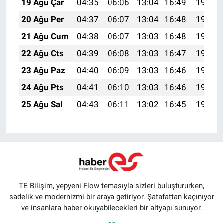
19 Ağu Çar
04:35
06:06
13:04
16:49
19:52
20 Ağu Per
04:37
06:07
13:04
16:48
19:51
21 Ağu Cum
04:38
06:07
13:03
16:48
19:49
22 Ağu Cts
04:39
06:08
13:03
16:47
19:48
23 Ağu Paz
04:40
06:09
13:03
16:46
19:47
24 Ağu Pts
04:41
06:10
13:03
16:46
19:45
25 Ağu Sal
04:43
06:11
13:02
16:45
19:44
TE Bilişim, yepyeni Flow temasıyla sizleri buluştururken,
sadelik ve modernizmi bir araya getiriyor. Şatafattan kaçınıyor
ve insanlara haber okuyabilecekleri bir altyapı sunuyor.