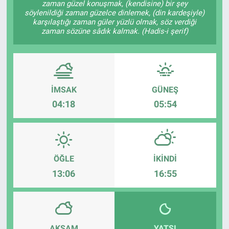
zaman güzel konuşmak, (kendisine) bir şey
söylenildiği zaman güzelce dinlemek, (din kardeşiyle)
ASAYİŞ
karşılaştığı zaman güler yüzlü olmak, söz verdiği
zaman sözüne sâdık kalmak. (Hadis-i şerif)
İMSAK
GÜNEŞ
04:18
05:54
ÖĞLE
İKINDI
13:06
16:55
AKŞAM
YATSI