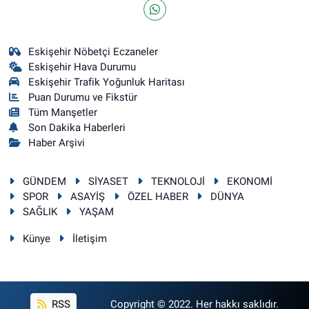
Eskişehir Nöbetçi Eczaneler
Eskişehir Hava Durumu
Eskişehir Trafik Yoğunluk Haritası
Puan Durumu ve Fikstür
Tüm Manşetler
Son Dakika Haberleri
Haber Arşivi
GÜNDEM
SİYASET
TEKNOLOJİ
EKONOMİ
SPOR
ASAYİŞ
ÖZEL HABER
DÜNYA
SAĞLIK
YAŞAM
Künye
İletişim
RSS
Copyright © 2022. Her hakkı saklıdır.