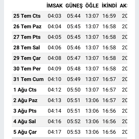
İMSAK
GÜNEŞ
ÖĞLE
İKINDI
AKŞAM
25 Tem Cts
04:03
05:44
13:07
16:59
20:20
26 Tem Paz
04:04
05:45
13:07
16:58
20:19
27 Tem Pts
04:05
05:45
13:07
16:58
20:18
28 Tem Sal
04:06
05:46
13:07
16:58
20:17
29 Tem Çar
04:08
05:47
13:07
16:58
20:16
30 Tem Per
04:09
05:48
13:07
16:58
20:15
31 Tem Cum
04:10
05:49
13:07
16:57
20:14
1 Ağu Cts
04:12
05:50
13:07
16:57
20:13
2 Ağu Paz
04:13
05:51
13:06
16:57
20:12
3 Ağu Pts
04:14
05:51
13:06
16:56
20:11
4 Ağu Sal
04:16
05:52
13:06
16:56
20:10
5 Ağu Çar
04:17
05:53
13:06
16:56
20:09