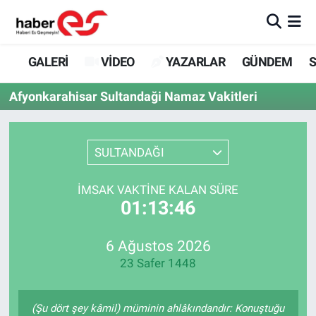
GALERİ
Eskişehir Nöbetçi Eczaneler
GALERİ
VİDEO
YAZARLAR
GÜNDEM
S
VİDEO
Eskişehir Hava Durumu
Afyonkarahisar Sultandaği Namaz Vakitleri
YAZARLAR
Eskişehir Trafik Yoğunluk Haritası
SULTANDAĞI
GÜNDEM
Süper Lig Puan Durumu ve Fikstür
İMSAK VAKTINE KALAN SÜRE
SİYASET
Tüm Manşetler
01:13:46
TEKNOLOJİ
Son Dakika Haberleri
6 Ağustos 2026
23 Safer 1448
EKONOMİ
Haber Arşivi
SPOR
(Şu dört şey kâmil) müminin ahlâkındandır: Konuştuğu