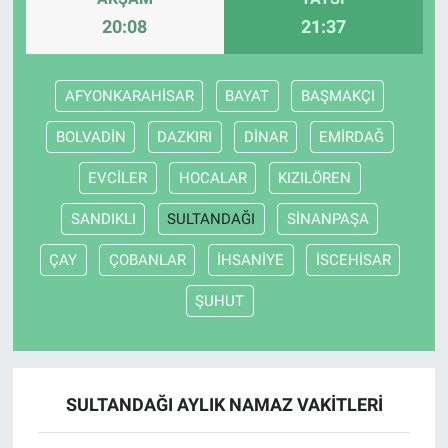
20:08
21:37
AFYONKARAHİSAR
BAYAT
BAŞMAKÇI
BOLVADİN
DAZKIRI
DİNAR
EMİRDAĞ
EVCİLER
HOCALAR
KIZILÖREN
SANDIKLI
SULTANDAĞI
SİNANPAŞA
ÇAY
ÇOBANLAR
İHSANİYE
İSCEHİSAR
ŞUHUT
SULTANDAĞI AYLIK NAMAZ VAKITLERI