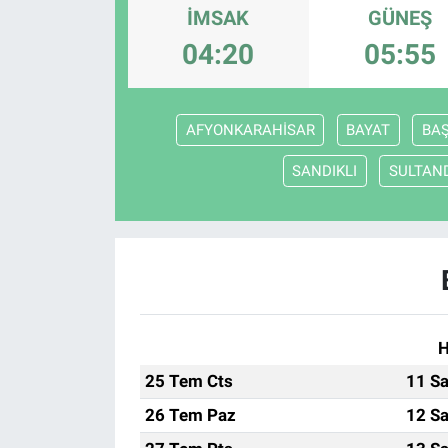
İMSAK
GÜNEŞ
ASAYİŞ
04:20
05:55
AFYONKARAHİSAR
BAYAT
BA
SANDIKLI
SULTAN
H
25 Tem Cts
11 Sa
26 Tem Paz
12 Sa