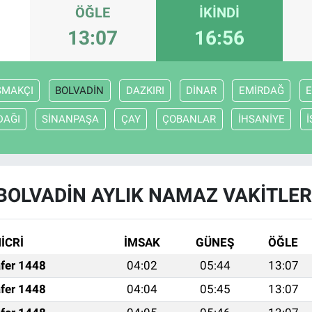
ÖĞLE
İKINDI
13:07
16:56
ŞMAKÇI
BOLVADİN
DAZKIRI
DİNAR
EMİRDAĞ
E
DAĞI
SİNANPAŞA
ÇAY
ÇOBANLAR
İHSANİYE
BOLVADİN AYLIK NAMAZ VAKITLER
İCRİ
İMSAK
GÜNEŞ
ÖĞLE
fer 1448
04:02
05:44
13:07
fer 1448
04:04
05:45
13:07