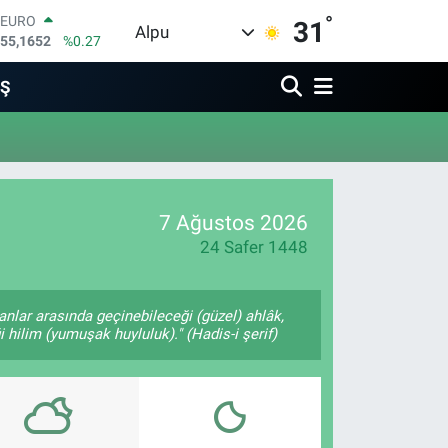
°
EURO
31
Alpu
55,1652
%0.27
STERLİN
64,4046
%0.35
İŞ
GRAM ALTIN
6618.49
%2.12
BİST100
13.773
%-19
BITCOIN
65.130,04
%1.2
7 Ağustos 2026
DOLAR
47,7106
%0.17
24 Safer 1448
anlar arasında geçinebileceği (güzel) ahlâk,
 hilim (yumuşak huyluluk)." (Hadis-i şerif)