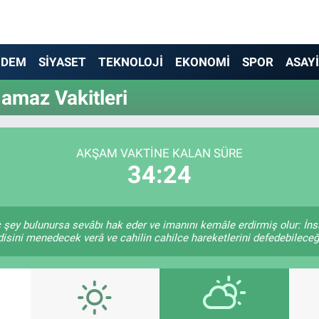
NDEM
SİYASET
TEKNOLOJİ
EKONOMİ
SPOR
ASAY
amaz Vakitleri
AKŞAM VAKTINE KALAN SÜRE
34:24
ç şey bulunursa sevâbı hak eder ve imanını kemâle erdirmiş olur: İns
isini menedecek verâ ve cahilin cahilce hareketlerini defedebileceği