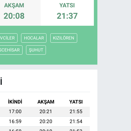
AKŞAM
YATSI
20:08
21:37
VCİLER
HOCALAR
KIZILÖREN
İSCEHİSAR
ŞUHUT
I
İKINDI
AKŞAM
YATSI
17:00
20:21
21:55
16:59
20:20
21:54