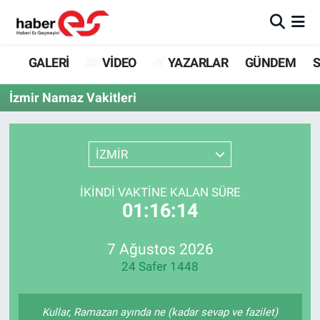
GALERİ
Eskişehir Nöbetçi Eczaneler
GALERİ
VİDEO
YAZARLAR
GÜNDEM
S
VİDEO
Eskişehir Hava Durumu
İzmir Namaz Vakitleri
YAZARLAR
Eskişehir Trafik Yoğunluk Haritası
İZMİR
GÜNDEM
Süper Lig Puan Durumu ve Fikstür
İKINDI VAKTINE KALAN SÜRE
SİYASET
Tüm Manşetler
01:16:14
TEKNOLOJİ
Son Dakika Haberleri
7 Ağustos 2026
24 Safer 1448
EKONOMİ
Haber Arşivi
SPOR
Kullar, Ramazan ayında ne (kadar sevap ve fazilet)