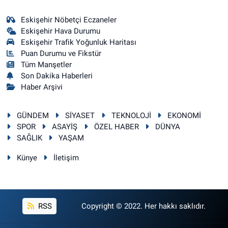
Eskişehir Nöbetçi Eczaneler
Eskişehir Hava Durumu
Eskişehir Trafik Yoğunluk Haritası
Puan Durumu ve Fikstür
Tüm Manşetler
Son Dakika Haberleri
Haber Arşivi
GÜNDEM
SİYASET
TEKNOLOJİ
EKONOMİ
SPOR
ASAYİŞ
ÖZEL HABER
DÜNYA
SAĞLIK
YAŞAM
Künye
İletişim
RSS
Copyright © 2022. Her hakkı saklıdır.