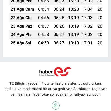
20 Ağu Per
04:53
06:23
13:20
17:04
20:07
21 Ağu Cum
04:54
06:24
13:20
17:04
20:06
22 Ağu Cts
04:56
06:25
13:19
17:03
20:04
23 Ağu Paz
04:57
06:26
13:19
17:02
20:03
24 Ağu Pts
04:58
06:27
13:19
17:02
20:01
25 Ağu Sal
04:59
06:27
13:19
17:01
20:00
TE Bilişim, yepyeni Flow temasıyla sizleri buluştururken,
sadelik ve modernizmi bir araya getiriyor. Şatafattan kaçınıyor
ve insanlara haber okuyabilecekleri bir altyapı sunuyor.