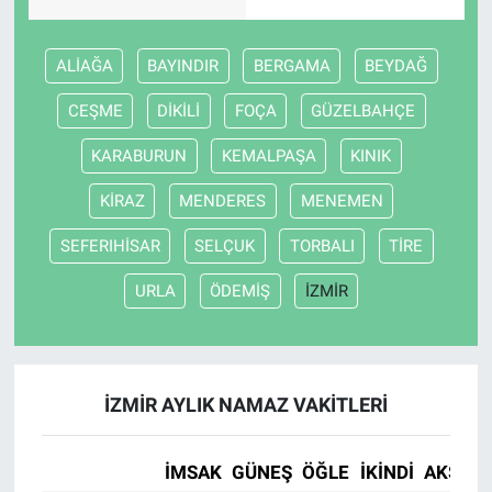
ALİAĞA
BAYINDIR
BERGAMA
BEYDAĞ
CEŞME
DİKİLİ
FOÇA
GÜZELBAHÇE
KARABURUN
KEMALPAŞA
KINIK
KİRAZ
MENDERES
MENEMEN
SEFERIHİSAR
SELÇUK
TORBALI
TİRE
URLA
ÖDEMİŞ
İZMİR
İZMİR AYLIK NAMAZ VAKITLERI
İMSAK
GÜNEŞ
ÖĞLE
İKINDI
AKŞAM