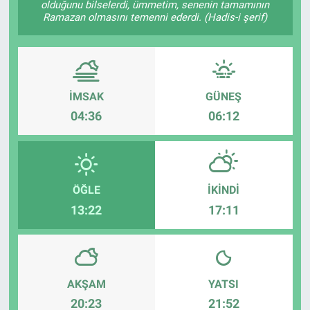
olduğunu bilselerdi, ümmetim, senenin tamamının
Ramazan olmasını temenni ederdi. (Hadis-i şerif)
ASAYİŞ
İMSAK
GÜNEŞ
04:36
06:12
ÖĞLE
İKINDI
13:22
17:11
AKŞAM
YATSI
20:23
21:52