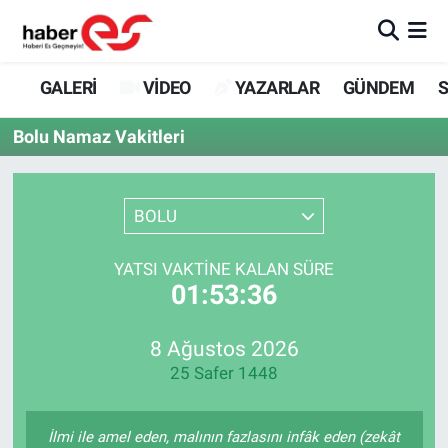
GALERİ
Eskişehir Nöbetçi Eczaneler
GALERİ
VİDEO
YAZARLAR
GÜNDEM
S
VİDEO
Eskişehir Hava Durumu
Bolu Namaz Vakitleri
YAZARLAR
Eskişehir Trafik Yoğunluk Haritası
BOLU
GÜNDEM
Süper Lig Puan Durumu ve Fikstür
YATSI VAKTINE KALAN SÜRE
SİYASET
Tüm Manşetler
01:53:36
TEKNOLOJİ
Son Dakika Haberleri
8 Ağustos 2026
25 Safer 1448
EKONOMİ
Haber Arşivi
SPOR
İlmi ile amel eden, malının fazlasını infâk eden (zekât