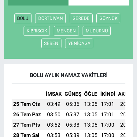
BOLU
DÖRTDİVAN
GEREDE
GÖYNÜK
KIBRISCIK
MENGEN
MUDURNU
SEBEN
YENİÇAĞA
BOLU AYLIK NAMAZ VAKITLERI
İMSAK
GÜNEŞ
ÖĞLE
İKINDI
AKŞAM
25 Tem Cts
03:49
05:36
13:05
17:01
20:24
26 Tem Paz
03:50
05:37
13:05
17:01
20:23
27 Tem Pts
03:52
05:38
13:05
17:00
20:22
28 Tem Sal
03:53
05:39
13:05
17:00
20:21