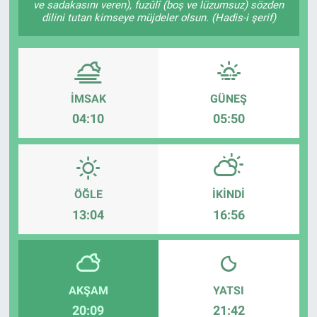
ve sadakasını veren), fuzûlî (boş ve lüzumsuz) sözden
dilini tutan kimseye müjdeler olsun. (Hadis-i şerif)
ASAYİŞ
İMSAK
GÜNEŞ
04:10
05:50
ÖĞLE
İKINDI
13:04
16:56
AKŞAM
YATSI
20:09
21:42