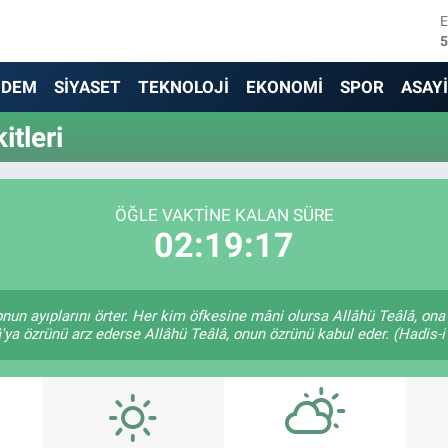
5
6
NDEM
SİYASET
TEKNOLOJİ
EKONOMİ
SPOR
ASAY
6
tleri
1
6
ÖĞLE VAKTINE KALAN SÜRE
02:19:17
4
 onun ayıplarını örter. Her kim öfkesine mâni olursa Allâhü Teâlâ, o
'ya özrünü arz ederse Allâhü Teâlâ, onun özrünü kabul eder. (Hadis-i 