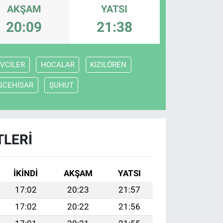
AKŞAM
YATSI
20:09
21:38
VCİLER
HOCALAR
KIZILÖREN
İSCEHİSAR
ŞUHUT
TLERI
İKINDI
AKŞAM
YATSI
17:02
20:23
21:57
17:02
20:22
21:56