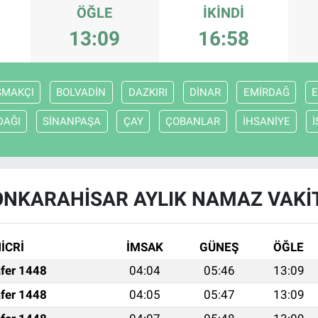
ÖĞLE
İKINDI
13:09
16:58
ŞMAKÇI
BOLVADİN
DAZKIRI
DİNAR
EMİRDAĞ
E
DAĞI
SİNANPAŞA
ÇAY
ÇOBANLAR
İHSANİYE
NKARAHİSAR AYLIK NAMAZ VAKI
İCRİ
İMSAK
GÜNEŞ
ÖĞLE
fer 1448
04:04
05:46
13:09
fer 1448
04:05
05:47
13:09