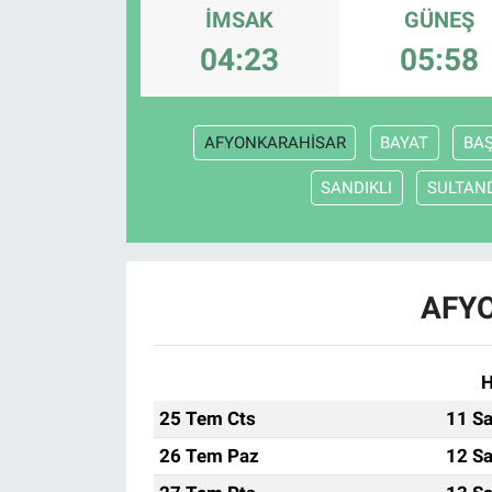
İMSAK
GÜNEŞ
ASAYİŞ
04:23
05:58
AFYONKARAHİSAR
BAYAT
BA
SANDIKLI
SULTAN
AFYO
H
25 Tem Cts
11 Sa
26 Tem Paz
12 Sa