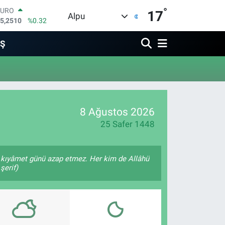
°
EURO
17
Alpu
5,2510
%0.32
STERLİN
4,4811
%0.38
İŞ
GRAM ALTIN
660.55
%0.03
BİST100
3.779
%-14
BITCOIN
4.960,21
%0.87
8 Ağustos 2026
DOLAR
7,7436
%0.18
25 Safer 1448
na kıyâmet günü azap etmez. Her kim de Allâhü
şerif)