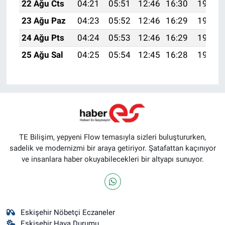
22 Ağu Cts
04:21
05:51
12:46
16:30
19:31
23 Ağu Paz
04:23
05:52
12:46
16:29
19:30
24 Ağu Pts
04:24
05:53
12:46
16:29
19:28
25 Ağu Sal
04:25
05:54
12:45
16:28
19:27
TE Bilişim, yepyeni Flow temasıyla sizleri buluştururken,
sadelik ve modernizmi bir araya getiriyor. Şatafattan kaçınıyor
ve insanlara haber okuyabilecekleri bir altyapı sunuyor.
Eskişehir Nöbetçi Eczaneler
Eskişehir Hava Durumu