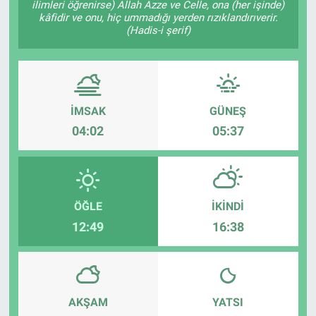
ilimleri öğrenirse) Allah Azze ve Celle, ona (her işinde)
kâfidir ve onu, hiç ummadığı yerden rızıklandırıverir.
ASAYİŞ
(Hadis-i şerif)
İMSAK
GÜNEŞ
04:02
05:37
ÖĞLE
İKINDI
12:49
16:38
AKŞAM
YATSI