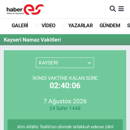
GALERİ
Eskişehir Nöbetçi Eczaneler
GALERİ
VİDEO
YAZARLAR
GÜNDEM
S
VİDEO
Eskişehir Hava Durumu
Kayseri Namaz Vakitleri
YAZARLAR
Eskişehir Trafik Yoğunluk Haritası
KAYSERİ
GÜNDEM
Süper Lig Puan Durumu ve Fikstür
İKINDI VAKTINE KALAN SÜRE
SİYASET
Tüm Manşetler
02:40:06
TEKNOLOJİ
Son Dakika Haberleri
7 Ağustos 2026
24 Safer 1448
EKONOMİ
Haber Arşivi
SPOR
Kim Allâhü Teâlâ'nın dininde tefakkuh ederse (dînî