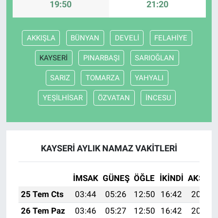
19:50
21:20
AKKIŞLA
BÜNYAN
DEVELİ
FELAHİYE
KAYSERİ
PINARBAŞI
SARIOĞLAN
SARIZ
TOMARZA
YAHYALI
YEŞİLHİSAR
ÖZVATAN
İNCESU
KAYSERİ AYLIK NAMAZ VAKITLERI
İMSAK
GÜNEŞ
ÖĞLE
İKINDI
AKŞAM
25 Tem Cts
03:44
05:26
12:50
16:42
20:03
26 Tem Paz
03:46
05:27
12:50
16:42
20:02