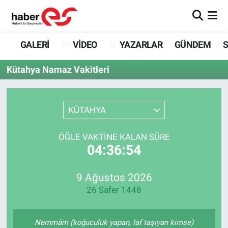
GALERİ
Eskişehir Nöbetçi Eczaneler
GALERİ
VİDEO
YAZARLAR
GÜNDEM
S
VİDEO
Eskişehir Hava Durumu
Kütahya Namaz Vakitleri
YAZARLAR
Eskişehir Trafik Yoğunluk Haritası
KÜTAHYA
GÜNDEM
Süper Lig Puan Durumu ve Fikstür
ÖĞLE VAKTINE KALAN SÜRE
SİYASET
Tüm Manşetler
04:36:54
TEKNOLOJİ
Son Dakika Haberleri
9 Ağustos 2026
26 Safer 1448
EKONOMİ
Haber Arşivi
SPOR
Nemmâm (koğuculuk yapan, laf taşıyan kimse)