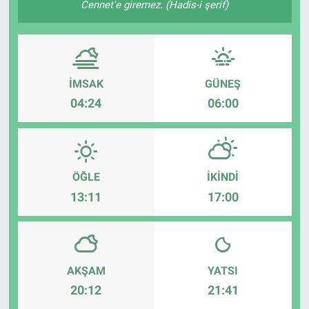
Cennet'e giremez. (Hadis-i şerif)
ASAYİŞ
İMSAK
GÜNEŞ
04:24
06:00
ÖĞLE
İKINDI
13:11
17:00
AKŞAM
YATSI
20:12
21:41