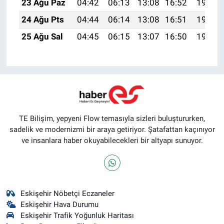
23 Ağu Paz
04:42
06:13
13:08
16:52
19:53
24 Ağu Pts
04:44
06:14
13:08
16:51
19:51
25 Ağu Sal
04:45
06:15
13:07
16:50
19:50
TE Bilişim, yepyeni Flow temasıyla sizleri buluştururken,
sadelik ve modernizmi bir araya getiriyor. Şatafattan kaçınıyor
ve insanlara haber okuyabilecekleri bir altyapı sunuyor.
Eskişehir Nöbetçi Eczaneler
Eskişehir Hava Durumu
Eskişehir Trafik Yoğunluk Haritası