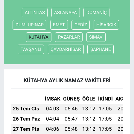
ALTINTAŞ
ASLANAPA
DOMANİÇ
DUMLUPINAR
EMET
GEDİZ
HİSARCIK
KÜTAHYA
PAZARLAR
SİMAV
TAVŞANLI
ÇAVDARHİSAR
ŞAPHANE
KÜTAHYA AYLIK NAMAZ VAKITLERI
İMSAK
GÜNEŞ
ÖĞLE
İKINDI
AKŞAM
25 Tem Cts
04:03
05:46
13:12
17:05
20:27
26 Tem Paz
04:04
05:47
13:12
17:05
20:26
27 Tem Pts
04:06
05:48
13:12
17:05
20:25