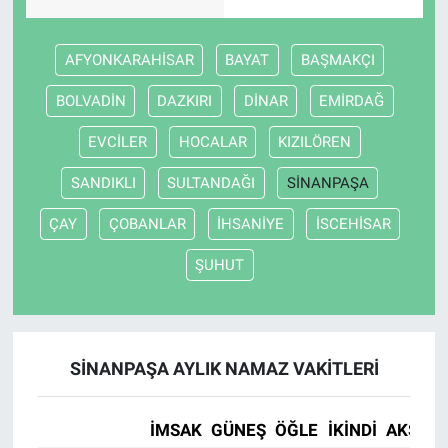
AFYONKARAHİSAR
BAYAT
BAŞMAKÇI
BOLVADİN
DAZKIRI
DİNAR
EMİRDAĞ
EVCİLER
HOCALAR
KIZILÖREN
SANDIKLI
SULTANDAĞI
SİNANPAŞA
ÇAY
ÇOBANLAR
İHSANİYE
İSCEHİSAR
ŞUHUT
SİNANPAŞA AYLIK NAMAZ VAKITLERI
İMSAK
GÜNEŞ
ÖĞLE
İKINDI
AKŞAM