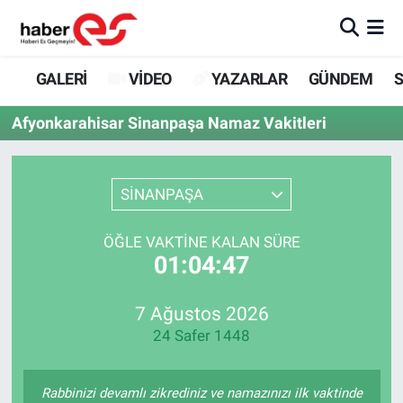
GALERİ
Eskişehir Nöbetçi Eczaneler
GALERİ
VİDEO
YAZARLAR
GÜNDEM
S
VİDEO
Eskişehir Hava Durumu
Afyonkarahisar Sinanpaşa Namaz Vakitleri
YAZARLAR
Eskişehir Trafik Yoğunluk Haritası
SİNANPAŞA
GÜNDEM
Süper Lig Puan Durumu ve Fikstür
ÖĞLE VAKTINE KALAN SÜRE
SİYASET
Tüm Manşetler
01:04:47
TEKNOLOJİ
Son Dakika Haberleri
7 Ağustos 2026
24 Safer 1448
EKONOMİ
Haber Arşivi
SPOR
Rabbinizi devamlı zikrediniz ve namazınızı ilk vaktinde