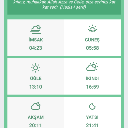
kılınız, muhakkak Allah Azze ve Celle, size ecrinizi kat
kat verir. (Hadis-i şerif)
ASAYİŞ
İMSAK
GÜNEŞ
04:23
05:58
ÖĞLE
İKINDI
13:10
16:59
AKŞAM
YATSI
20:11
21:41