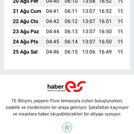
20 Ağu Per
04:40
06:10
13:08
16:52
19:55
21 Ağu Cum
04:41
06:11
13:07
16:52
19:54
22 Ağu Cts
04:42
06:12
13:07
16:51
19:52
23 Ağu Paz
04:44
06:13
13:07
16:50
19:51
24 Ağu Pts
04:45
06:14
13:07
16:50
19:49
25 Ağu Sal
04:46
06:15
13:06
16:49
19:48
TE Bilişim, yepyeni Flow temasıyla sizleri buluştururken,
sadelik ve modernizmi bir araya getiriyor. Şatafattan kaçınıyor
ve insanlara haber okuyabilecekleri bir altyapı sunuyor.