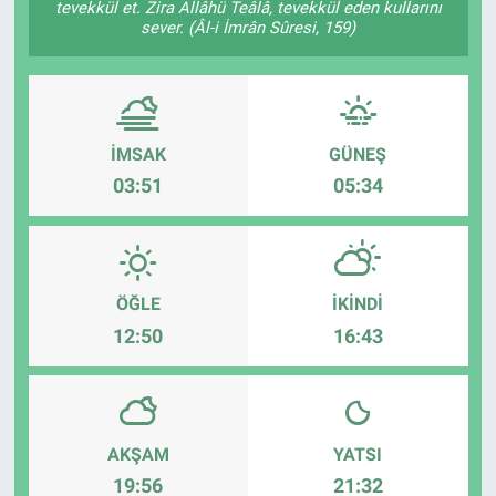
tevekkül et. Zira Allâhü Teâlâ, tevekkül eden kullarını
sever. (Âl-i İmrân Sûresi, 159)
ASAYİŞ
İMSAK
GÜNEŞ
03:51
05:34
ÖĞLE
İKINDI
12:50
16:43
AKŞAM
YATSI
19:56
21:32