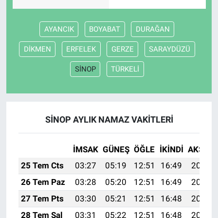
AYANCIK
BOYABAT
DURAĞAN
DİKMEN
ERFELEK
GERZE
SARAYDÜZÜ
SİNOP
TÜRKELİ
SİNOP AYLIK NAMAZ VAKITLERI
İMSAK
GÜNEŞ
ÖĞLE
İKINDI
AKŞAM
25 Tem Cts
03:27
05:19
12:51
16:49
20:13
26 Tem Paz
03:28
05:20
12:51
16:49
20:12
27 Tem Pts
03:30
05:21
12:51
16:48
20:11
28 Tem Sal
03:31
05:22
12:51
16:48
20:10