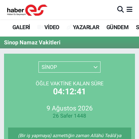
GALERİ
Eskişehir Nöbetçi Eczaneler
GALERİ
VİDEO
YAZARLAR
GÜNDEM
S
VİDEO
Eskişehir Hava Durumu
Sinop Namaz Vakitleri
YAZARLAR
Eskişehir Trafik Yoğunluk Haritası
SİNOP
GÜNDEM
Süper Lig Puan Durumu ve Fikstür
ÖĞLE VAKTINE KALAN SÜRE
SİYASET
Tüm Manşetler
04:12:41
TEKNOLOJİ
Son Dakika Haberleri
9 Ağustos 2026
26 Safer 1448
EKONOMİ
Haber Arşivi
SPOR
(Bir iş yapmaya) azmettiğin zaman Allâhü Teâlâ'ya