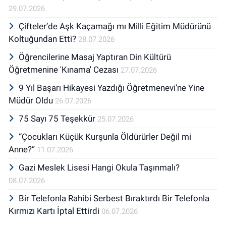
29.07.2026
Çifteler’de Aşk Kaçamağı mı Milli Eğitim Müdürünü
Koltuğundan Etti?
28.07.2026
Öğrencilerine Masaj Yaptıran Din Kültürü
Öğretmenine 'Kınama' Cezası
27.07.2026
9 Yıl Başarı Hikayesi Yazdığı Öğretmenevi’ne Yine
Müdür Oldu
26.07.2026
75 Sayı 75 Teşekkür
25.07.2026
“Çocukları Küçük Kurşunla Öldürürler Değil mi
Anne?”
11.07.2026
Gazi Meslek Lisesi Hangi Okula Taşınmalı?
08.07.2026
Bir Telefonla Rahibi Serbest Bıraktırdı Bir Telefonla
Kırmızı Kartı İptal Ettirdi
06.07.2026