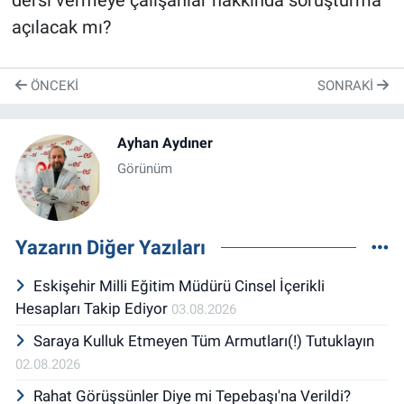
dersi vermeye çalışanlar hakkında soruşturma
açılacak mı?
ÖNCEKI
SONRAKI
Ayhan Aydıner
Görünüm
Yazarın Diğer Yazıları
Eskişehir Milli Eğitim Müdürü Cinsel İçerikli
Hesapları Takip Ediyor
03.08.2026
Saraya Kulluk Etmeyen Tüm Armutları(!) Tutuklayın
02.08.2026
Rahat Görüşsünler Diye mi Tepebaşı'na Verildi?