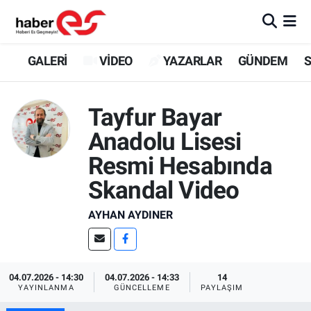
GALERİ
Eskişehir Nöbetçi Eczaneler
GALERİ
VİDEO
YAZARLAR
GÜNDEM
S
VİDEO
Eskişehir Hava Durumu
Tayfur Bayar
YAZARLAR
Eskişehir Trafik Yoğunluk Haritası
Anadolu Lisesi
Resmi Hesabında
GÜNDEM
Süper Lig Puan Durumu ve Fikstür
Skandal Video
SİYASET
Tüm Manşetler
AYHAN AYDINER
TEKNOLOJİ
Son Dakika Haberleri
EKONOMİ
Haber Arşivi
04.07.2026 - 14:30
04.07.2026 - 14:33
14
YAYINLANMA
GÜNCELLEME
PAYLAŞIM
SPOR