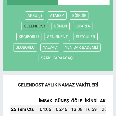
AKSU (I)
ATABEY
EĞİRDİR
GELENDOST
GÖNEN
ISPARTA
KEÇİBORLU
SENİRKENT
SÜTCÜLER
ULUBORLU
YALVAÇ
YENİSAR BADEMLİ
ŞARKİ KARAAĞAÇ
GELENDOST AYLIK NAMAZ VAKITLERI
İMSAK
GÜNEŞ
ÖĞLE
İKINDI
AKŞAM
25 Tem Cts
04:06
05:46
13:08
16:59
20:19