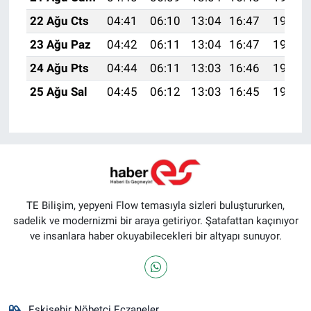
22 Ağu Cts
04:41
06:10
13:04
16:47
19:48
23 Ağu Paz
04:42
06:11
13:04
16:47
19:47
24 Ağu Pts
04:44
06:11
13:03
16:46
19:45
25 Ağu Sal
04:45
06:12
13:03
16:45
19:44
TE Bilişim, yepyeni Flow temasıyla sizleri buluştururken,
sadelik ve modernizmi bir araya getiriyor. Şatafattan kaçınıyor
ve insanlara haber okuyabilecekleri bir altyapı sunuyor.
Eskişehir Nöbetçi Eczaneler