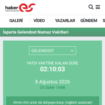
GALERİ
Eskişehir Nöbetçi Eczaneler
GALERİ
VİDEO
YAZARLAR
GÜNDEM
S
VİDEO
Eskişehir Hava Durumu
İsparta Gelendost Namaz Vakitleri
YAZARLAR
Eskişehir Trafik Yoğunluk Haritası
GELENDOST
GÜNDEM
Süper Lig Puan Durumu ve Fikstür
YATSI VAKTINE KALAN SÜRE
SİYASET
Tüm Manşetler
02:10:03
TEKNOLOJİ
Son Dakika Haberleri
8 Ağustos 2026
25 Safer 1448
EKONOMİ
Haber Arşivi
SPOR
Kimin ilmi artar da dünyaya karşı (rağbeti azalarak)