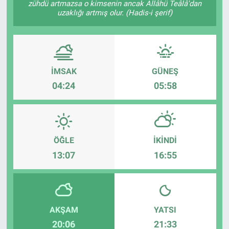
zühdü artmazsa o kimsenin ancak Allâhü Teâlâ'dan
uzaklığı artmış olur. (Hadis-i şerif)
ASAYİŞ
İMSAK
GÜNEŞ
04:24
05:58
ÖĞLE
İKINDI
13:07
16:55
AKŞAM
YATSI
20:06
21:33