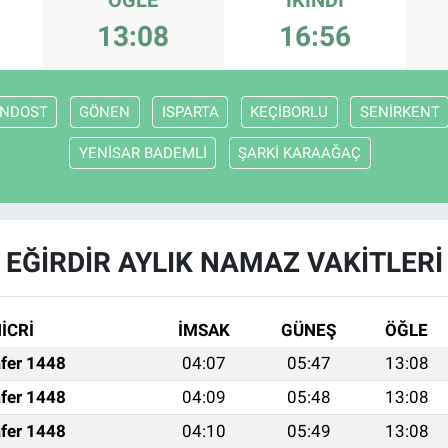
13:08
16:56
ENDOST
GÖNEN
ISPARTA
KEÇİBORLU
SENİRKENT
YENİSAR BADEMLİ
ŞARKİ KARAAĞAÇ
EĞİRDİR AYLIK NAMAZ VAKITLERI
İCRİ
İMSAK
GÜNEŞ
ÖĞLE
fer 1448
04:07
05:47
13:08
fer 1448
04:09
05:48
13:08
fer 1448
04:10
05:49
13:08