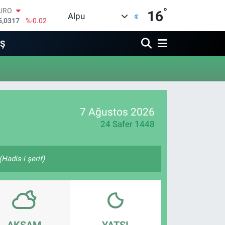
°
URO
16
Alpu
5,0317
%-0.02
TERLİN
4,2463
%0.07
İŞ
RAM ALTIN
510.40
%0.45
İST100
3.799
%70
ITCOIN
4.225,61
%-0.63
7 Ağustos 2026
OLAR
7,7143
%0.16
24 Safer 1448
Hadis-i şerif)
AKŞAM
YATSI