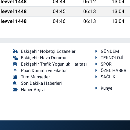
levvel 1448
04:44
06:12
13:04
levvel 1448
04:45
06:13
13:04
levvel 1448
04:46
06:13
13:04
Eskişehir Nöbetçi Eczaneler
GÜNDEM
Eskişehir Hava Durumu
TEKNOLOJİ
Eskişehir Trafik Yoğunluk Haritası
SPOR
Puan Durumu ve Fikstür
ÖZEL HABER
Tüm Manşetler
SAĞLIK
Son Dakika Haberleri
Künye
Haber Arşivi