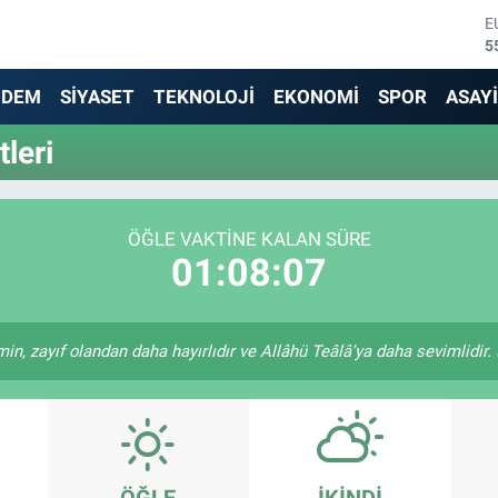
E
5
S
6
NDEM
SİYASET
TEKNOLOJİ
EKONOMİ
SPOR
ASAY
G
6
leri
B
1
B
6
ÖĞLE VAKTINE KALAN SÜRE
D
01:08:07
4
in, zayıf olandan daha hayırlıdır ve Allâhü Teâlâ'ya daha sevimlidir. (
ÖĞLE
İKINDI