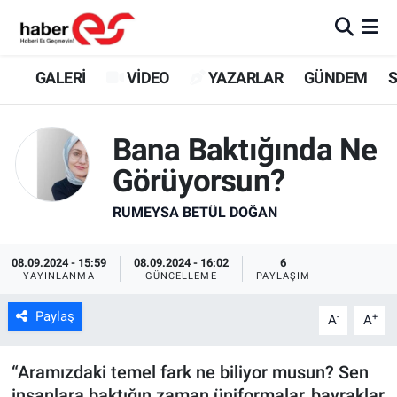
GALERİ
Eskişehir Nöbetçi Eczaneler
GALERİ
VİDEO
YAZARLAR
GÜNDEM
S
VİDEO
Eskişehir Hava Durumu
Bana Baktığında Ne
YAZARLAR
Eskişehir Trafik Yoğunluk Haritası
Görüyorsun?
GÜNDEM
Süper Lig Puan Durumu ve Fikstür
RUMEYSA BETÜL DOĞAN
SİYASET
Tüm Manşetler
08.09.2024 - 15:59
08.09.2024 - 16:02
6
YAYINLANMA
GÜNCELLEME
PAYLAŞIM
TEKNOLOJİ
Son Dakika Haberleri
Paylaş
-
+
A
A
EKONOMİ
Haber Arşivi
“Aramızdaki temel fark ne biliyor musun? Sen
SPOR
insanlara baktığın zaman üniformalar, bayraklar