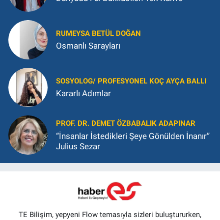
RUMEYSA BETÜL DOĞAN
Osmanlı Sarayları
SOSYOLOG/ PROFESYONEL KOÇ AYÇA BALLI
Kararlı Adımlar
PROF. DR. DEMET ÖZBABALIK ADAPINAR
“İnsanlar İstedikleri Şeye Gönülden İnanır”
Julius Sezar
TE Bilişim, yepyeni Flow temasıyla sizleri buluştururken,