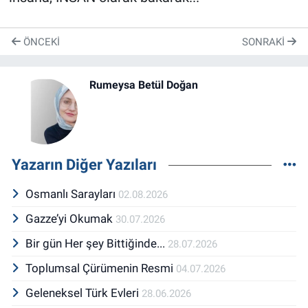
ÖNCEKI
SONRAKI
Rumeysa Betül Doğan
Yazarın Diğer Yazıları
Osmanlı Sarayları
02.08.2026
Gazze’yi Okumak
30.07.2026
Bir gün Her şey Bittiğinde...
28.07.2026
Toplumsal Çürümenin Resmi
04.07.2026
Geleneksel Türk Evleri
28.06.2026