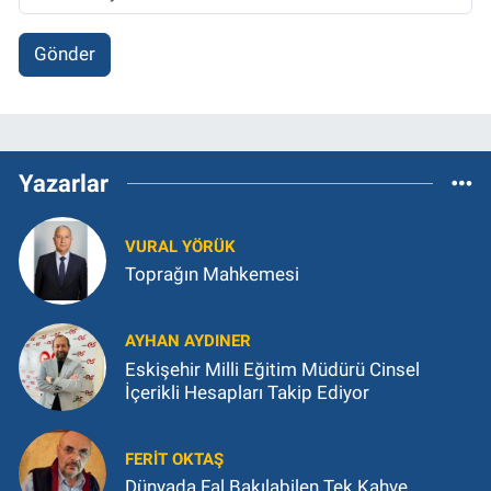
Gönder
Yazarlar
VURAL YÖRÜK
Toprağın Mahkemesi
AYHAN AYDINER
Eskişehir Milli Eğitim Müdürü Cinsel
İçerikli Hesapları Takip Ediyor
FERIT OKTAŞ
Dünyada Fal Bakılabilen Tek Kahve