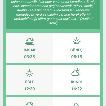
bulunursa sevâbı hak eder ve imanını kemâle erdirmiş
olur: İnsanlar arasında geçinebileceği (güzel) ahlâk,
ASAYİŞ
Allâhü Teâlâ'nın haram kıldıklarından kendisini
menedecek verâ ve cahilin cahilce hareketlerini
defedebileceği hilim (yumuşak huyluluk)." (Hadis-i
şerif)
İMSAK
GÜNEŞ
03:35
05:15
ÖĞLE
İKINDI
12:30
16:22