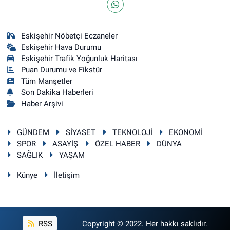
Eskişehir Nöbetçi Eczaneler
Eskişehir Hava Durumu
Eskişehir Trafik Yoğunluk Haritası
Puan Durumu ve Fikstür
Tüm Manşetler
Son Dakika Haberleri
Haber Arşivi
GÜNDEM
SİYASET
TEKNOLOJİ
EKONOMİ
SPOR
ASAYİŞ
ÖZEL HABER
DÜNYA
SAĞLIK
YAŞAM
Künye
İletişim
RSS
Copyright © 2022. Her hakkı saklıdır.