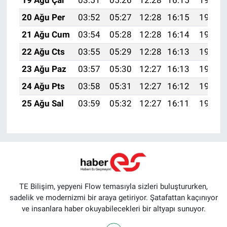
20 Ağu Per
03:52
05:27
12:28
16:15
19:19
21 Ağu Cum
03:54
05:28
12:28
16:14
19:17
22 Ağu Cts
03:55
05:29
12:28
16:13
19:16
23 Ağu Paz
03:57
05:30
12:27
16:13
19:14
24 Ağu Pts
03:58
05:31
12:27
16:12
19:13
25 Ağu Sal
03:59
05:32
12:27
16:11
19:11
TE Bilişim, yepyeni Flow temasıyla sizleri buluştururken,
sadelik ve modernizmi bir araya getiriyor. Şatafattan kaçınıyor
ve insanlara haber okuyabilecekleri bir altyapı sunuyor.