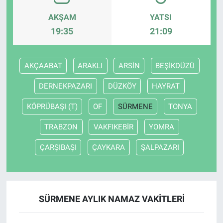
AKŞAM
YATSI
19:35
21:09
AKÇAABAT
ARAKLI
ARSİN
BEŞİKDÜZÜ
DERNEKPAZARI
DÜZKÖY
HAYRAT
KÖPRÜBAŞI (T)
OF
SÜRMENE
TONYA
TRABZON
VAKFIKEBİR
YOMRA
ÇARŞIBAŞI
ÇAYKARA
ŞALPAZARI
SÜRMENE AYLIK NAMAZ VAKITLERI