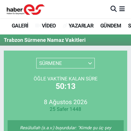
GALERİ
Eskişehir Nöbetçi Eczaneler
GALERİ
VİDEO
YAZARLAR
GÜNDEM
S
VİDEO
Eskişehir Hava Durumu
Trabzon Sürmene Namaz Vakitleri
YAZARLAR
Eskişehir Trafik Yoğunluk Haritası
SÜRMENE
GÜNDEM
Süper Lig Puan Durumu ve Fikstür
ÖĞLE VAKTINE KALAN SÜRE
SİYASET
Tüm Manşetler
50:13
TEKNOLOJİ
Son Dakika Haberleri
8 Ağustos 2026
25 Safer 1448
EKONOMİ
Haber Arşivi
SPOR
Resûlullah (s.a.v.) buyurdular: "Kimde şu üç şey