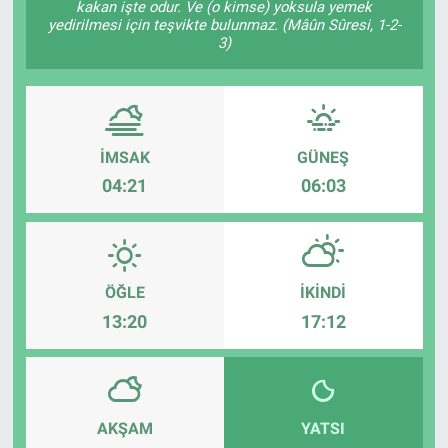
kakan işte odur. Ve (o kimse) yoksula yemek
yedirilmesi için teşvikte bulunmaz. (Mâûn Sûresi, 1-2-
ASAYİŞ
3)
İMSAK
GÜNEŞ
04:21
06:03
ÖĞLE
İKINDI
13:20
17:12
AKŞAM
YATSI