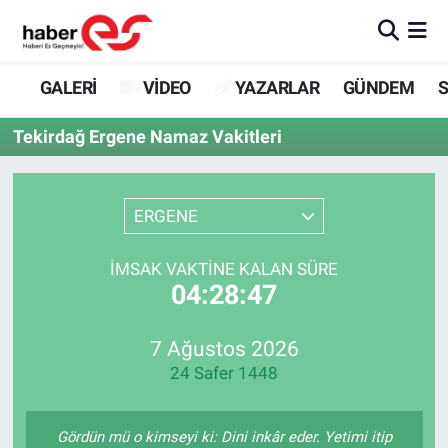
GALERİ
Eskişehir Nöbetçi Eczaneler
GALERİ
VİDEO
YAZARLAR
GÜNDEM
S
VİDEO
Eskişehir Hava Durumu
Tekirdağ Ergene Namaz Vakitleri
YAZARLAR
Eskişehir Trafik Yoğunluk Haritası
ERGENE
GÜNDEM
Süper Lig Puan Durumu ve Fikstür
İMSAK VAKTINE KALAN SÜRE
SİYASET
Tüm Manşetler
04:28:47
TEKNOLOJİ
Son Dakika Haberleri
7 Ağustos 2026
24 Safer 1448
EKONOMİ
Haber Arşivi
SPOR
Gördün mü o kimseyi ki: Dini inkâr eder. Yetimi itip