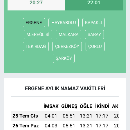
20:27
22:01
ERGENE
HAYRABOLU
KAPAKLI
M.EREĞLİSİ
MALKARA
SARAY
TEKİRDAĞ
ÇERKEZKÖY
ÇORLU
ŞARKÖY
ERGENE AYLIK NAMAZ VAKITLERI
İMSAK
GÜNEŞ
ÖĞLE
İKINDI
AKŞAM
25 Tem Cts
04:01
05:51
13:21
17:17
20:41
26 Tem Paz
04:03
05:51
13:21
17:17
20:40