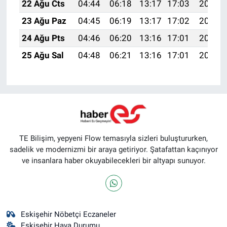
22 Ağu Cts
04:44
06:18
13:17
17:03
20:06
23 Ağu Paz
04:45
06:19
13:17
17:02
20:04
24 Ağu Pts
04:46
06:20
13:16
17:01
20:03
25 Ağu Sal
04:48
06:21
13:16
17:01
20:01
TE Bilişim, yepyeni Flow temasıyla sizleri buluştururken,
sadelik ve modernizmi bir araya getiriyor. Şatafattan kaçınıyor
ve insanlara haber okuyabilecekleri bir altyapı sunuyor.
Eskişehir Nöbetçi Eczaneler
Eskişehir Hava Durumu