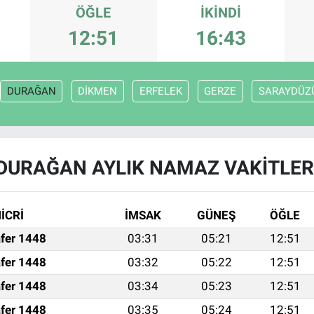
ÖĞLE
İKINDI
12:51
16:43
DURAĞAN
DİKMEN
ERFELEK
GERZE
SARAYDÜZ
DURAĞAN AYLIK NAMAZ VAKITLER
İCRİ
İMSAK
GÜNEŞ
ÖĞLE
fer 1448
03:31
05:21
12:51
fer 1448
03:32
05:22
12:51
fer 1448
03:34
05:23
12:51
fer 1448
03:35
05:24
12:51