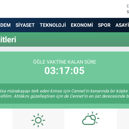
5
6
NDEM
SİYASET
TEKNOLOJİ
EKONOMİ
SPOR
ASAY
6
tleri
1
6
ÖĞLE VAKTINE KALAN SÜRE
03:17:05
4
e olsa münakaşayı terk eden kimse için Cennet'in kenarında bir köşke 
efilim. Ahlâkını güzelleştiren için de Cennet'in en üst derecesinde bir