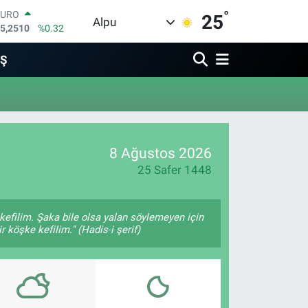
°
EURO
25
Alpu
5,2510
%0.32
STERLİN
4,4811
%0.38
İŞ
GRAM ALTIN
660.55
%0.03
BİST100
3.779
%-14
BITCOIN
4.959,79
%1.11
8 Ağustos 2026
DOLAR
7,7436
%0.18
25 Safer 1448
kefilim. Şaka bile olsa yalan söylemeyen için
 köşke kefilim." (Hadis-i şerif)