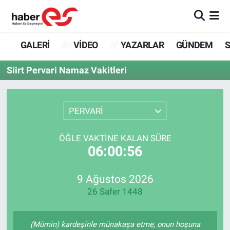
GALERİ
Eskişehir Nöbetçi Eczaneler
GALERİ
VİDEO
YAZARLAR
GÜNDEM
S
VİDEO
Eskişehir Hava Durumu
Siirt Pervari Namaz Vakitleri
YAZARLAR
Eskişehir Trafik Yoğunluk Haritası
PERVARİ
GÜNDEM
Süper Lig Puan Durumu ve Fikstür
ÖĞLE VAKTINE KALAN SÜRE
SİYASET
Tüm Manşetler
06:00:56
TEKNOLOJİ
Son Dakika Haberleri
9 Ağustos 2026
26 Safer 1448
EKONOMİ
Haber Arşivi
SPOR
(Mümin) kardeşinle münakaşa etme, onun hoşuna