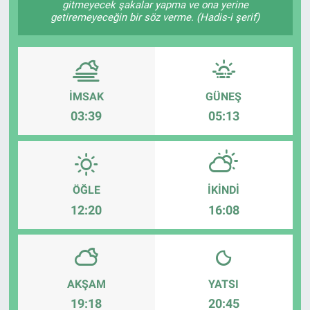
gitmeyecek şakalar yapma ve ona yerine
getiremeyeceğin bir söz verme. (Hadis-i şerif)
ASAYİŞ
İMSAK
GÜNEŞ
03:39
05:13
ÖĞLE
İKINDI
12:20
16:08
AKŞAM
YATSI
19:18
20:45