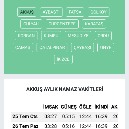
AKKUŞ
AYBASTI
FATSA
GÖLKÖY
GÜLYALI
GÜRGENTEPE
KABATAŞ
KORGAN
KUMRU
MESUDİYE
ORDU
ÇAMAŞ
ÇATALPINAR
ÇAYBAŞI
ÜNYE
İKİZCE
AKKUŞ AYLIK NAMAZ VAKITLERI
İMSAK
GÜNEŞ
ÖĞLE
İKINDI
AKŞAM
25 Tem Cts
03:27
05:15
12:44
16:39
20:02
26 Tem Paz
03:28
05:16
12:44
16:39
20:02