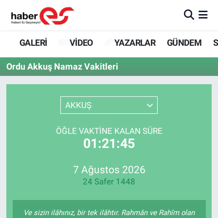
GALERİ
Eskişehir Nöbetçi Eczaneler
GALERİ
VİDEO
YAZARLAR
GÜNDEM
S
VİDEO
Eskişehir Hava Durumu
Ordu Akkuş Namaz Vakitleri
YAZARLAR
Eskişehir Trafik Yoğunluk Haritası
AKKUŞ
GÜNDEM
Süper Lig Puan Durumu ve Fikstür
ÖĞLE VAKTINE KALAN SÜRE
SİYASET
Tüm Manşetler
01:21:45
TEKNOLOJİ
Son Dakika Haberleri
7 Ağustos 2026
24 Safer 1448
EKONOMİ
Haber Arşivi
SPOR
Ve sizin ilâhınız, bir tek ilâhtır. Rahmân ve Rahîm olan