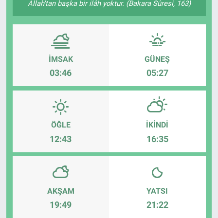
Allah'tan başka bir ilâh yoktur. (Bakara Sûresi, 163)
ASAYİŞ
İMSAK
GÜNEŞ
03:46
05:27
ÖĞLE
İKINDI
12:43
16:35
AKŞAM
YATSI
19:49
21:22