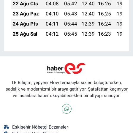
22 Ağu Cts
04:08
05:42
12:40
16:26
19:28
23 Ağu Paz
04:10
05:43
12:40
16:25
19:27
24 Ağu Pts
04:11
05:44
12:39
16:24
19:25
25 Ağu Sal
04:12
05:45
12:39
16:23
19:24
TE Bilişim, yepyeni Flow temasıyla sizleri buluştururken,
sadelik ve modernizmi bir araya getiriyor. Şatafattan kaçınıyor
ve insanlara haber okuyabilecekleri bir altyapı sunuyor.
Eskişehir Nöbetçi Eczaneler