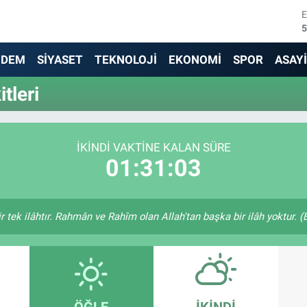
5
6
NDEM
SİYASET
TEKNOLOJİ
EKONOMİ
SPOR
ASAY
6
tleri
1
6
İKINDI VAKTINE KALAN SÜRE
01:31:03
4
bir tek ilâhtır. Rahmân ve Rahîm olan Allah'tan başka bir ilâh yoktur. 
ÖĞLE
İKINDI