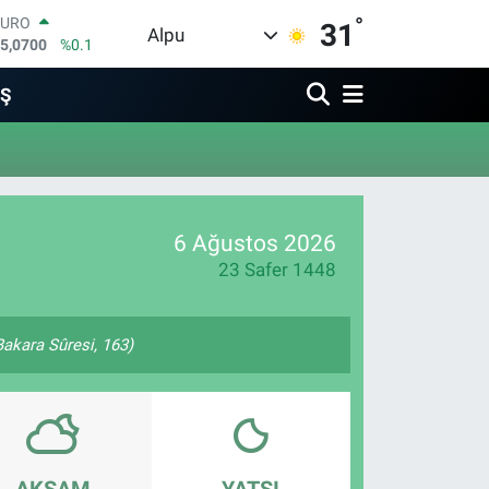
°
EURO
31
Alpu
5,0700
%0.1
STERLİN
4,2438
%0.21
İŞ
GRAM ALTIN
518.23
%0.39
BİST100
3.768
%48
BITCOIN
4.602,05
%0.69
6 Ağustos 2026
DOLAR
7,5986
%0.06
23 Safer 1448
(Bakara Sûresi, 163)
AKŞAM
YATSI