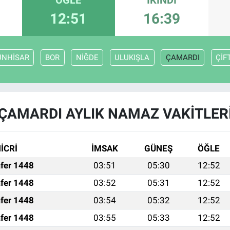
12:51
16:39
UNHİSAR
BOR
NİĞDE
ULUKIŞLA
ÇAMARDI
ÇİF
ÇAMARDI AYLIK NAMAZ VAKITLER
İCRİ
İMSAK
GÜNEŞ
ÖĞLE
fer 1448
03:51
05:30
12:52
fer 1448
03:52
05:31
12:52
fer 1448
03:54
05:32
12:52
fer 1448
03:55
05:33
12:52