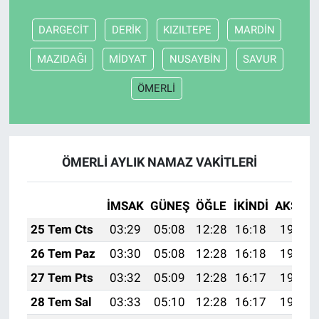
DARGECİT
DERİK
KIZILTEPE
MARDİN
MAZIDAĞI
MİDYAT
NUSAYBİN
SAVUR
ÖMERLİ
ÖMERLİ AYLIK NAMAZ VAKITLERI
İMSAK
GÜNEŞ
ÖĞLE
İKINDI
AKŞAM
25 Tem Cts
03:29
05:08
12:28
16:18
19:38
26 Tem Paz
03:30
05:08
12:28
16:18
19:37
27 Tem Pts
03:32
05:09
12:28
16:17
19:36
28 Tem Sal
03:33
05:10
12:28
16:17
19:36