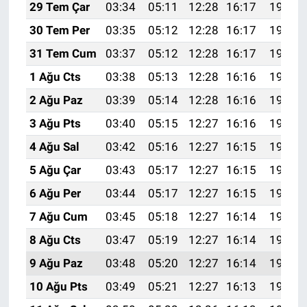
29 Tem Çar
03:34
05:11
12:28
16:17
19:35
30 Tem Per
03:35
05:12
12:28
16:17
19:34
31 Tem Cum
03:37
05:12
12:28
16:17
19:33
1 Ağu Cts
03:38
05:13
12:28
16:16
19:32
2 Ağu Paz
03:39
05:14
12:28
16:16
19:31
3 Ağu Pts
03:40
05:15
12:27
16:16
19:30
4 Ağu Sal
03:42
05:16
12:27
16:15
19:29
5 Ağu Çar
03:43
05:17
12:27
16:15
19:28
6 Ağu Per
03:44
05:17
12:27
16:15
19:27
7 Ağu Cum
03:45
05:18
12:27
16:14
19:26
8 Ağu Cts
03:47
05:19
12:27
16:14
19:25
9 Ağu Paz
03:48
05:20
12:27
16:14
19:24
10 Ağu Pts
03:49
05:21
12:27
16:13
19:22