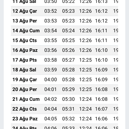
11 Ağu Sal
03:50
05:22
12:26
16:13
19:21
12 Ağu Çar
03:52
05:23
12:26
16:12
19:20
13 Ağu Per
03:53
05:23
12:26
16:12
19:19
14 Ağu Cum
03:54
05:24
12:26
16:11
19:18
15 Ağu Cts
03:55
05:25
12:26
16:11
19:17
16 Ağu Paz
03:56
05:26
12:26
16:10
19:15
17 Ağu Pts
03:58
05:27
12:25
16:10
19:14
18 Ağu Sal
03:59
05:28
12:25
16:09
19:13
19 Ağu Çar
04:00
05:28
12:25
16:09
19:11
20 Ağu Per
04:01
05:29
12:25
16:08
19:10
21 Ağu Cum
04:02
05:30
12:24
16:08
19:09
22 Ağu Cts
04:04
05:31
12:24
16:07
19:07
23 Ağu Paz
04:05
05:32
12:24
16:06
19:06
24 Ağu Pts
04:06
05:33
12:24
16:06
19:05