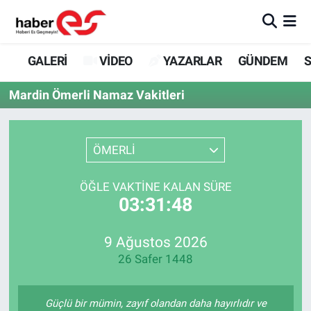
GALERİ
Eskişehir Nöbetçi Eczaneler
GALERİ
VİDEO
YAZARLAR
GÜNDEM
S
VİDEO
Eskişehir Hava Durumu
Mardin Ömerli Namaz Vakitleri
YAZARLAR
Eskişehir Trafik Yoğunluk Haritası
ÖMERLİ
GÜNDEM
Süper Lig Puan Durumu ve Fikstür
ÖĞLE VAKTINE KALAN SÜRE
SİYASET
Tüm Manşetler
03:31:48
TEKNOLOJİ
Son Dakika Haberleri
9 Ağustos 2026
26 Safer 1448
EKONOMİ
Haber Arşivi
SPOR
Güçlü bir mümin, zayıf olandan daha hayırlıdır ve