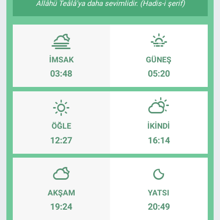
Allâhü Teâlâ'ya daha sevimlidir. (Hadis-i şerif)
ASAYİŞ
İMSAK
GÜNEŞ
03:48
05:20
ÖĞLE
İKINDI
12:27
16:14
AKŞAM
YATSI
19:24
20:49