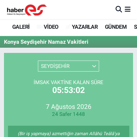
GALERİ
Eskişehir Nöbetçi Eczaneler
GALERİ
VİDEO
YAZARLAR
GÜNDEM
S
VİDEO
Eskişehir Hava Durumu
Konya Seydişehir Namaz Vakitleri
YAZARLAR
Eskişehir Trafik Yoğunluk Haritası
SEYDİŞEHİR
GÜNDEM
Süper Lig Puan Durumu ve Fikstür
İMSAK VAKTINE KALAN SÜRE
SİYASET
Tüm Manşetler
05:53:02
TEKNOLOJİ
Son Dakika Haberleri
7 Ağustos 2026
24 Safer 1448
EKONOMİ
Haber Arşivi
SPOR
(Bir iş yapmaya) azmettiğin zaman Allâhü Teâlâ'ya