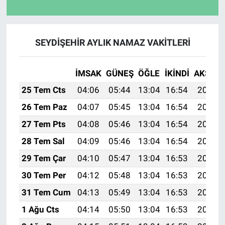
SEYDİŞEHİR AYLIK NAMAZ VAKITLERI
İMSAK
GÜNEŞ
ÖĞLE
İKINDI
AKŞAM
25 Tem Cts
04:06
05:44
13:04
16:54
20:14
26 Tem Paz
04:07
05:45
13:04
16:54
20:14
27 Tem Pts
04:08
05:46
13:04
16:54
20:13
28 Tem Sal
04:09
05:46
13:04
16:54
20:12
29 Tem Çar
04:10
05:47
13:04
16:53
20:11
30 Tem Per
04:12
05:48
13:04
16:53
20:10
31 Tem Cum
04:13
05:49
13:04
16:53
20:09
1 Ağu Cts
04:14
05:50
13:04
16:53
20:08