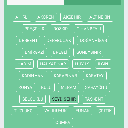
AHIRLI
AKÖREN
AKŞEHİR
ALTINEKİN
BEYŞEHİR
BOZKIR
CİHANBEYLİ
DERBENT
DEREBUCAK
DOĞANHİSAR
EMİRGAZİ
EREĞLİ
GÜNEYSINIR
HADİM
HALKAPINAR
HÜYÜK
ILGIN
KADINHANI
KARAPINAR
KARATAY
KONYA
KULU
MERAM
SARAYÖNÜ
SELÇUKLU
SEYDİŞEHİR
TAŞKENT
TUZLUKÇU
YALIHÜYÜK
YUNAK
ÇELTİK
ÇUMRA