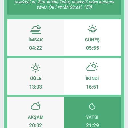
tevekkül et. Zira Allâhü Teâlâ, tevekkül eden kullarını
sever. (Âl-i İmrân Sûresi, 159)
ASAYİŞ
İMSAK
GÜNEŞ
04:22
05:55
ÖĞLE
İKINDI
13:03
16:51
AKŞAM
YATSI
20:02
21:29