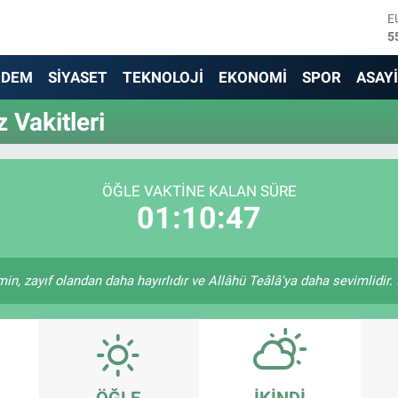
E
5
S
6
NDEM
SİYASET
TEKNOLOJİ
EKONOMİ
SPOR
ASAY
G
6
 Vakitleri
B
1
B
6
ÖĞLE VAKTINE KALAN SÜRE
D
01:10:47
4
in, zayıf olandan daha hayırlıdır ve Allâhü Teâlâ'ya daha sevimlidir. (
ÖĞLE
İKINDI