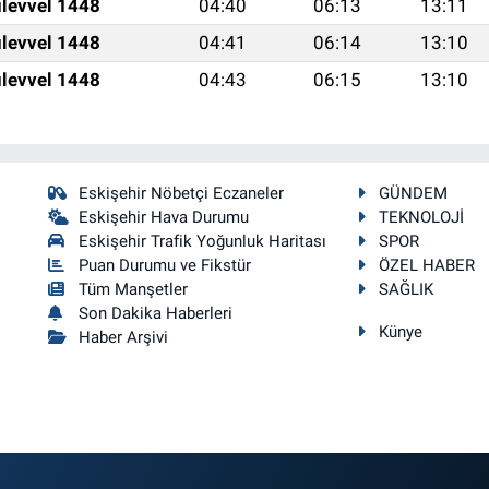
levvel 1448
04:40
06:13
13:11
levvel 1448
04:41
06:14
13:10
levvel 1448
04:43
06:15
13:10
Eskişehir Nöbetçi Eczaneler
GÜNDEM
Eskişehir Hava Durumu
TEKNOLOJİ
Eskişehir Trafik Yoğunluk Haritası
SPOR
Puan Durumu ve Fikstür
ÖZEL HABER
Tüm Manşetler
SAĞLIK
Son Dakika Haberleri
Künye
Haber Arşivi