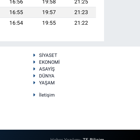
16:56
19:58
21:25
16:55
19:57
21:23
16:54
19:55
21:22
SİYASET
EKONOMİ
ASAYİŞ
DÜNYA
YAŞAM
İletişim