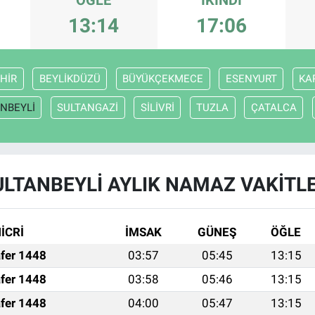
13:14
17:06
HİR
BEYLİKDÜZÜ
BÜYÜKÇEKMECE
ESENYURT
KA
NBEYLİ
SULTANGAZİ
SİLİVRİ
TUZLA
ÇATALCA
ULTANBEYLİ AYLIK NAMAZ VAKITLE
İCRİ
İMSAK
GÜNEŞ
ÖĞLE
fer 1448
03:57
05:45
13:15
fer 1448
03:58
05:46
13:15
fer 1448
04:00
05:47
13:15