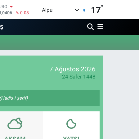
°
URO
17
Alpu
5,0406
%-0.08
TERLİN
4,2143
%0
İŞ
RAM ALTIN
510.40
%0.45
İST100
3.799
%70
ITCOIN
4.225,61
%-0.63
7 Ağustos 2026
OLAR
7,6704
%0
24 Safer 1448
Hadis-i şerif)
AKŞAM
YATSI