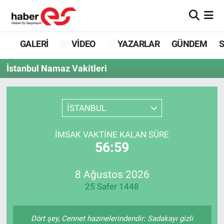
GALERİ
Eskişehir Nöbetçi Eczaneler
GALERİ
VİDEO
YAZARLAR
GÜNDEM
S
VİDEO
Eskişehir Hava Durumu
İstanbul Namaz Vakitleri
YAZARLAR
Eskişehir Trafik Yoğunluk Haritası
İSTANBUL
GÜNDEM
Süper Lig Puan Durumu ve Fikstür
İMSAK VAKTINE KALAN SÜRE
SİYASET
Tüm Manşetler
56:59
TEKNOLOJİ
Son Dakika Haberleri
8 Ağustos 2026
25 Safer 1448
EKONOMİ
Haber Arşivi
SPOR
Dört şey, Cennet hazinelerindendir: Sadakayı gizli