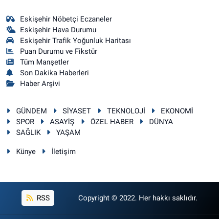
Eskişehir Nöbetçi Eczaneler
Eskişehir Hava Durumu
Eskişehir Trafik Yoğunluk Haritası
Puan Durumu ve Fikstür
Tüm Manşetler
Son Dakika Haberleri
Haber Arşivi
GÜNDEM
SİYASET
TEKNOLOJİ
EKONOMİ
SPOR
ASAYİŞ
ÖZEL HABER
DÜNYA
SAĞLIK
YAŞAM
Künye
İletişim
RSS
Copyright © 2022. Her hakkı saklıdır.