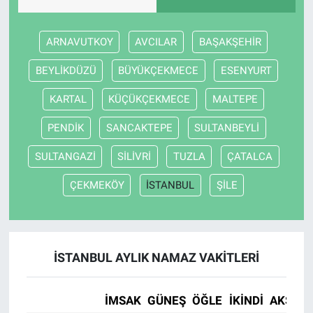
ARNAVUTKOY
AVCILAR
BAŞAKŞEHİR
BEYLİKDÜZÜ
BÜYÜKÇEKMECE
ESENYURT
KARTAL
KÜÇÜKÇEKMECE
MALTEPE
PENDİK
SANCAKTEPE
SULTANBEYLİ
SULTANGAZİ
SİLİVRİ
TUZLA
ÇATALCA
ÇEKMEKÖY
İSTANBUL
ŞİLE
İSTANBUL AYLIK NAMAZ VAKITLERI
İMSAK
GÜNEŞ
ÖĞLE
İKINDI
AKŞAM