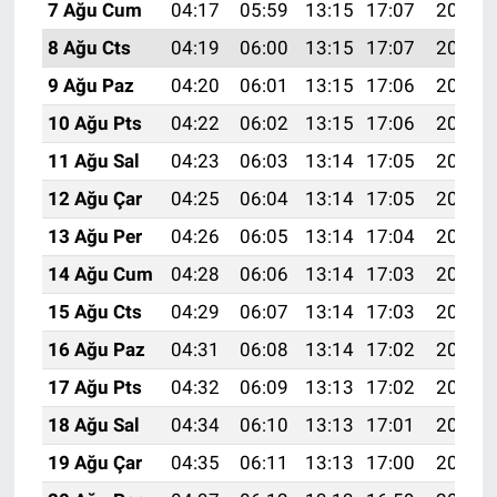
7 Ağu Cum
04:17
05:59
13:15
17:07
20:21
8 Ağu Cts
04:19
06:00
13:15
17:07
20:20
9 Ağu Paz
04:20
06:01
13:15
17:06
20:19
10 Ağu Pts
04:22
06:02
13:15
17:06
20:18
11 Ağu Sal
04:23
06:03
13:14
17:05
20:16
12 Ağu Çar
04:25
06:04
13:14
17:05
20:15
13 Ağu Per
04:26
06:05
13:14
17:04
20:14
14 Ağu Cum
04:28
06:06
13:14
17:03
20:12
15 Ağu Cts
04:29
06:07
13:14
17:03
20:11
16 Ağu Paz
04:31
06:08
13:14
17:02
20:10
17 Ağu Pts
04:32
06:09
13:13
17:02
20:08
18 Ağu Sal
04:34
06:10
13:13
17:01
20:07
19 Ağu Çar
04:35
06:11
13:13
17:00
20:05