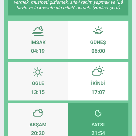
vermek, musibeti gizlemek, sıla-i rahim yapmak ve "Lâ
havle ve lâ kuvvete illâ billâh" demek. (Hadis-i şerif)
ASAYİŞ
İMSAK
GÜNEŞ
04:19
06:00
ÖĞLE
İKINDI
13:15
17:07
AKŞAM
YATSI
20:20
21:54