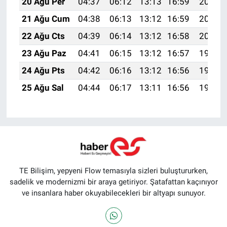
20 Ağu Per
04:37
06:12
13:13
16:59
20:04
21 Ağu Cum
04:38
06:13
13:12
16:59
20:02
22 Ağu Cts
04:39
06:14
13:12
16:58
20:01
23 Ağu Paz
04:41
06:15
13:12
16:57
19:59
24 Ağu Pts
04:42
06:16
13:12
16:56
19:58
25 Ağu Sal
04:44
06:17
13:11
16:56
19:56
TE Bilişim, yepyeni Flow temasıyla sizleri buluştururken,
sadelik ve modernizmi bir araya getiriyor. Şatafattan kaçınıyor
ve insanlara haber okuyabilecekleri bir altyapı sunuyor.