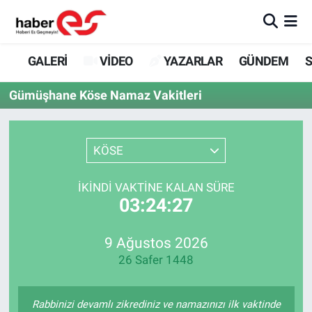
GALERİ
Eskişehir Nöbetçi Eczaneler
GALERİ
VİDEO
YAZARLAR
GÜNDEM
S
VİDEO
Eskişehir Hava Durumu
Gümüşhane Köse Namaz Vakitleri
YAZARLAR
Eskişehir Trafik Yoğunluk Haritası
KÖSE
GÜNDEM
Süper Lig Puan Durumu ve Fikstür
İKINDI VAKTINE KALAN SÜRE
SİYASET
Tüm Manşetler
03:24:27
TEKNOLOJİ
Son Dakika Haberleri
9 Ağustos 2026
26 Safer 1448
EKONOMİ
Haber Arşivi
SPOR
Rabbinizi devamlı zikrediniz ve namazınızı ilk vaktinde