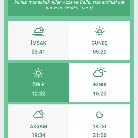
kılınız, muhakkak Allah Azze ve Celle, size ecrinizi kat
kat verir. (Hadis-i şerif)
ASAYİŞ
İMSAK
GÜNEŞ
03:41
05:20
ÖĞLE
İKINDI
12:32
16:23
AKŞAM
YATSI
19:34
21:06