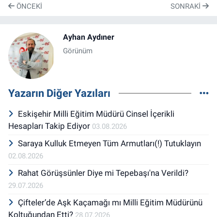
ÖNCEKI
SONRAKI
Ayhan Aydıner
Görünüm
Yazarın Diğer Yazıları
Eskişehir Milli Eğitim Müdürü Cinsel İçerikli
Hesapları Takip Ediyor
03.08.2026
Saraya Kulluk Etmeyen Tüm Armutları(!) Tutuklayın
02.08.2026
Rahat Görüşsünler Diye mi Tepebaşı'na Verildi?
29.07.2026
Çifteler’de Aşk Kaçamağı mı Milli Eğitim Müdürünü
Koltuğundan Etti?
28.07.2026