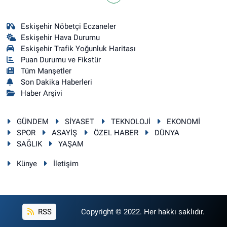
Eskişehir Nöbetçi Eczaneler
Eskişehir Hava Durumu
Eskişehir Trafik Yoğunluk Haritası
Puan Durumu ve Fikstür
Tüm Manşetler
Son Dakika Haberleri
Haber Arşivi
GÜNDEM
SİYASET
TEKNOLOJİ
EKONOMİ
SPOR
ASAYİŞ
ÖZEL HABER
DÜNYA
SAĞLIK
YAŞAM
Künye
İletişim
RSS
Copyright © 2022. Her hakkı saklıdır.