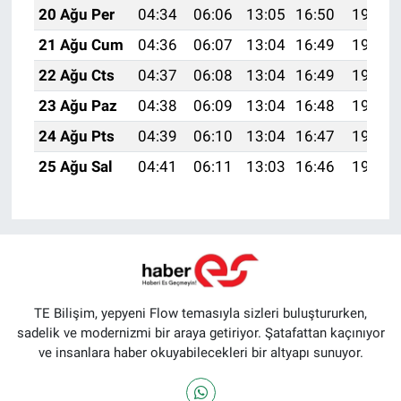
20 Ağu Per
04:34
06:06
13:05
16:50
19:53
21 Ağu Cum
04:36
06:07
13:04
16:49
19:52
22 Ağu Cts
04:37
06:08
13:04
16:49
19:50
23 Ağu Paz
04:38
06:09
13:04
16:48
19:49
24 Ağu Pts
04:39
06:10
13:04
16:47
19:48
25 Ağu Sal
04:41
06:11
13:03
16:46
19:46
TE Bilişim, yepyeni Flow temasıyla sizleri buluştururken,
sadelik ve modernizmi bir araya getiriyor. Şatafattan kaçınıyor
ve insanlara haber okuyabilecekleri bir altyapı sunuyor.