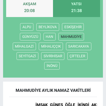
AKŞAM
YATSI
20:08
21:38
ALPU
BEYLİKOVA
ESKİŞEHİR
GÜNYÜZÜ
HAN
MAHMUDİYE
MİHALGAZİ
MİHALIÇÇIK
SARICAKAYA
SEYİTGAZİ
SİVRİHİSAR
ÇİFTELER
İNÖNÜ
MAHMUDİYE AYLIK NAMAZ VAKITLERI
İMSAK
GÜNEŞ
ÖĞLE
İKINDI
AKŞAM