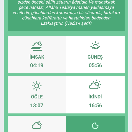
sizden önceki sâlih zâtların âdetidir. Ve muhakkak
gece namazı, Allâhü Teâlâ'ya mânen yaklaşmaya
ASAYİŞ
vesîledir, günahlardan korunmaya bir vâsıtadır, birtakım
günahlara keffârettir ve hastalıkları bedenden
uzaklaştırır. (Hadis-i şerif)
İMSAK
GÜNEŞ
04:19
05:56
ÖĞLE
İKINDI
13:07
16:56