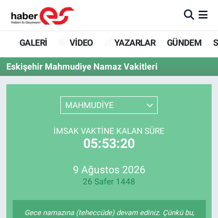
GALERİ
Eskişehir Nöbetçi Eczaneler
GALERİ
VİDEO
YAZARLAR
GÜNDEM
S
VİDEO
Eskişehir Hava Durumu
Eskişehir Mahmudiye Namaz Vakitleri
YAZARLAR
Eskişehir Trafik Yoğunluk Haritası
MAHMUDİYE
GÜNDEM
Süper Lig Puan Durumu ve Fikstür
İMSAK VAKTINE KALAN SÜRE
SİYASET
Tüm Manşetler
05:53:20
TEKNOLOJİ
Son Dakika Haberleri
9 Ağustos 2026
26 Safer 1448
EKONOMİ
Haber Arşivi
SPOR
Gece namazına (teheccüde) devam ediniz. Çünkü bu,