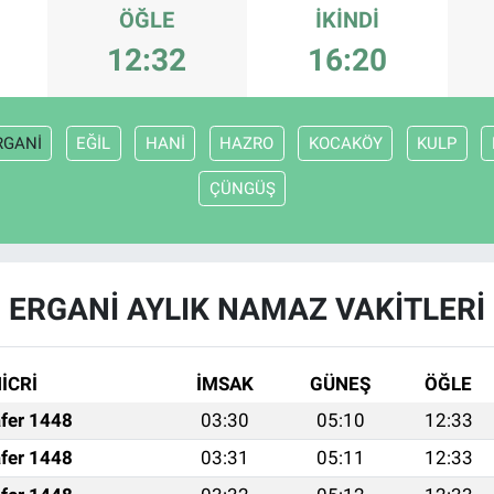
ÖĞLE
İKINDI
12:32
16:20
RGANİ
EĞİL
HANİ
HAZRO
KOCAKÖY
KULP
ÇÜNGÜŞ
ERGANİ AYLIK NAMAZ VAKITLERI
İCRİ
İMSAK
GÜNEŞ
ÖĞLE
fer 1448
03:30
05:10
12:33
fer 1448
03:31
05:11
12:33