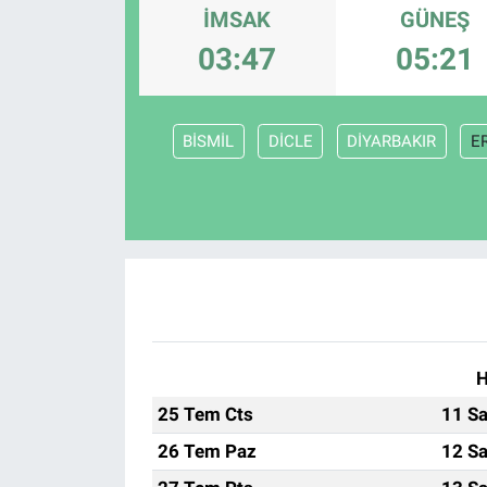
İMSAK
GÜNEŞ
ASAYİŞ
03:47
05:21
BİSMİL
DİCLE
DİYARBAKIR
E
H
25 Tem Cts
11 Sa
26 Tem Paz
12 Sa