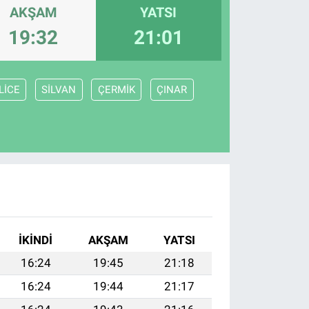
AKŞAM
YATSI
19:32
21:01
LİCE
SİLVAN
ÇERMİK
ÇINAR
İKINDI
AKŞAM
YATSI
16:24
19:45
21:18
16:24
19:44
21:17