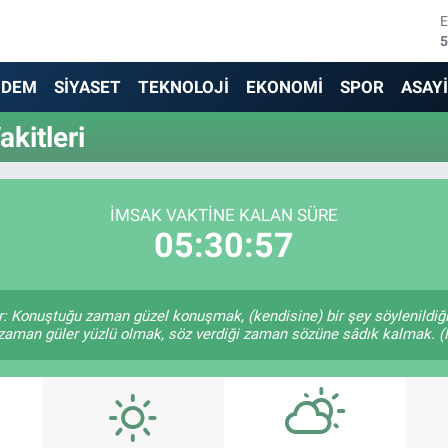
5
6
NDEM
SİYASET
TEKNOLOJİ
EKONOMİ
SPOR
ASAY
6
kitleri
1
6
İMSAK VAKTINE KALAN SÜRE
05:30:57
4
r: Konuştuğu zaman güzel konuşmak, (kendisine) bir şey söylenildiği
 zaman güler yüzlü olmak, söz verdiği zaman sözüne sâdık kalmak. (H