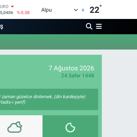
°
EURO
22
Alpu
5,0406
%-0.08
STERLİN
4,2143
%0
İŞ
GRAM ALTIN
500.87
%0.12
BİST100
3.799
%70
BITCOIN
4.643,95
%0.16
7 Ağustos 2026
DOLAR
7,6704
%0
24 Safer 1448
 zaman güzelce dinlemek, (din kardeşiyle)
adis-i şerif)