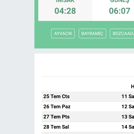
04:28
06:07
ASAYİŞ
AYVACIK
BAYRAMİÇ
BOZCAAD
H
25 Tem Cts
11 Sa
26 Tem Paz
12 Sa
27 Tem Pts
13 Sa
28 Tem Sal
14 Sa