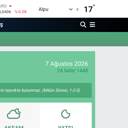
°
URO
17
Alpu
5,0406
%-0.08
TERLİN
4,2143
%0
İŞ
RAM ALTIN
510.40
%0.45
İST100
3.799
%70
ITCOIN
4.225,61
%-0.63
7 Ağustos 2026
OLAR
7,6704
%0
24 Safer 1448
çin teşvikte bulunmaz. (Mâûn Sûresi, 1-2-3)
AKŞAM
YATSI