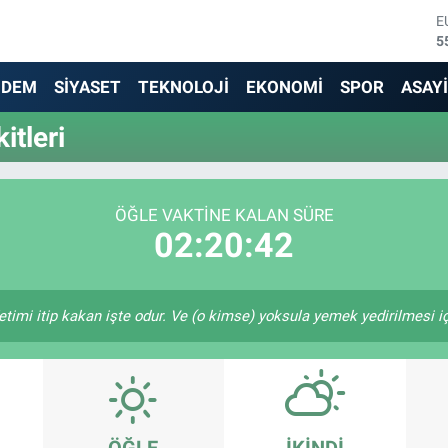
E
5
S
6
NDEM
SİYASET
TEKNOLOJİ
EKONOMİ
SPOR
ASAY
G
6
tleri
B
1
B
6
ÖĞLE VAKTINE KALAN SÜRE
D
02:20:42
4
etimi itip kakan işte odur. Ve (o kimse) yoksula yemek yedirilmesi i
ÖĞLE
İKINDI