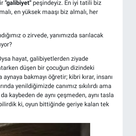
ir
"galibiyet"
peşindeyiz. En iyi tatili biz
lmalı, en yüksek maaşı biz almalı, her
ndığımız o zirvede, yanımızda sarılacak
ıyor?
ysa hayat, galibiyetlerden ziyade
 atarken düşen bir çocuğun dizindeki
 aynaya bakmayı öğretir; kibri kırar, insanı
rında yenildiğimizde canımız sıkılırdı ama
a kaybeden de aynı çeşmeden, aynı tasla
ilirdik ki, oyun bittiğinde geriye kalan tek