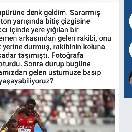
kupürüne denk geldim. Sararmış
on yarışında bitiş çizgisine
ı içinde yere yığılan bir
emen arkasından gelen rakibi, onu
yerine durmuş, rakibinin koluna
 kadar taşımıştı. Fotoğrafa
oturdu. Sonra durup bugüne
amızdan gelen üstümüze basıp
yaşayabiliyoruz?