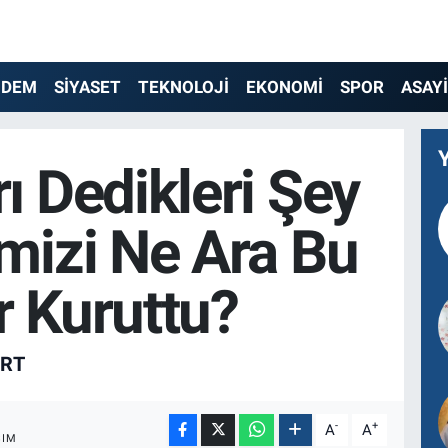
NDEM
SİYASET
TEKNOLOJİ
EKONOMİ
SPOR
ASAY
ı Dedikleri Şey
mizi Ne Ara Bu
 Kuruttu?
URT
-
+
A
A
ŞIM