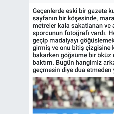
ASAYİŞ
Geçenlerde eski bir gazete 
sayfanın bir köşesinde, marat
metreler kala sakatlanan ve ac
sporcunun fotoğrafı vardı. H
geçip madalyayı göğüslemek 
girmiş ve onu bitiş çizgisine
bakarken göğsüme bir öküz 
baktım. Bugün hangimiz ark
geçmesin diye dua etmeden 