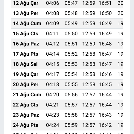
12 Ağu Çar
04:06
05:47
12:59
16:51
20:02
13 Ağu Per
04:08
05:48
12:59
16:50
20:00
14 Ağu Cum
04:09
05:49
12:59
16:49
19:59
15 Ağu Cts
04:11
05:50
12:59
16:49
19:58
16 Ağu Paz
04:12
05:51
12:59
16:48
19:56
17 Ağu Pts
04:14
05:52
12:58
16:47
19:55
18 Ağu Sal
04:15
05:53
12:58
16:47
19:53
19 Ağu Çar
04:17
05:54
12:58
16:46
19:52
20 Ağu Per
04:18
05:55
12:58
16:45
19:50
21 Ağu Cum
04:20
05:56
12:57
16:44
19:49
22 Ağu Cts
04:21
05:57
12:57
16:44
19:47
23 Ağu Paz
04:23
05:58
12:57
16:43
19:46
24 Ağu Pts
04:24
05:59
12:57
16:42
19:44