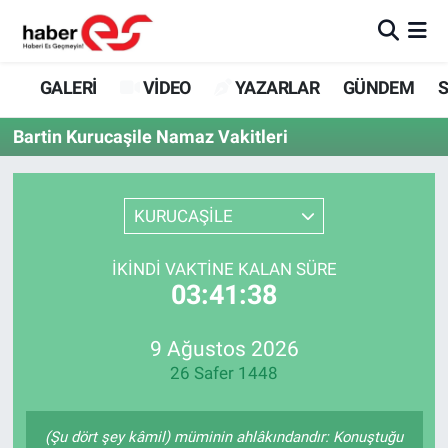
GALERİ
Eskişehir Nöbetçi Eczaneler
GALERİ
VİDEO
YAZARLAR
GÜNDEM
S
VİDEO
Eskişehir Hava Durumu
Bartin Kurucaşile Namaz Vakitleri
YAZARLAR
Eskişehir Trafik Yoğunluk Haritası
KURUCAŞİLE
GÜNDEM
Süper Lig Puan Durumu ve Fikstür
İKINDI VAKTINE KALAN SÜRE
SİYASET
Tüm Manşetler
03:41:38
TEKNOLOJİ
Son Dakika Haberleri
9 Ağustos 2026
26 Safer 1448
EKONOMİ
Haber Arşivi
SPOR
(Şu dört şey kâmil) müminin ahlâkındandır: Konuştuğu