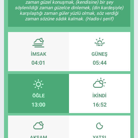
zaman güzel konuşmak, (kendisine) bir şey
söylenildiği zaman güzelce dinlemek, (din kardeşiyle)
ASAYİŞ
karşılaştığı zaman güler yüzlü olmak, söz verdiği
zaman sözüne sâdık kalmak. (Hadis-i şerif)
İMSAK
GÜNEŞ
04:01
05:44
ÖĞLE
İKINDI
13:00
16:52
AKŞAM
YATSI