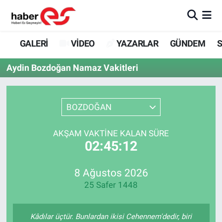
GALERİ
Eskişehir Nöbetçi Eczaneler
GALERİ
VİDEO
YAZARLAR
GÜNDEM
S
VİDEO
Eskişehir Hava Durumu
Aydin Bozdoğan Namaz Vakitleri
YAZARLAR
Eskişehir Trafik Yoğunluk Haritası
BOZDOĞAN
GÜNDEM
Süper Lig Puan Durumu ve Fikstür
AKŞAM VAKTINE KALAN SÜRE
SİYASET
Tüm Manşetler
02:45:12
TEKNOLOJİ
Son Dakika Haberleri
8 Ağustos 2026
25 Safer 1448
EKONOMİ
Haber Arşivi
SPOR
Kâdılar üçtür. Bunlardan ikisi Cehennem'dedir, biri