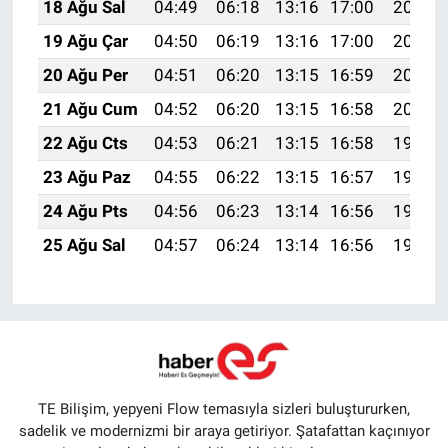
18 Ağu Sal
04:49
06:18
13:16
17:00
20:04
19 Ağu Çar
04:50
06:19
13:16
17:00
20:02
20 Ağu Per
04:51
06:20
13:15
16:59
20:01
21 Ağu Cum
04:52
06:20
13:15
16:58
20:00
22 Ağu Cts
04:53
06:21
13:15
16:58
19:58
23 Ağu Paz
04:55
06:22
13:15
16:57
19:57
24 Ağu Pts
04:56
06:23
13:14
16:56
19:56
25 Ağu Sal
04:57
06:24
13:14
16:56
19:54
TE Bilişim, yepyeni Flow temasıyla sizleri buluştururken,
sadelik ve modernizmi bir araya getiriyor. Şatafattan kaçınıyor