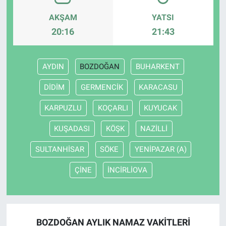
AKŞAM
YATSI
20:16
21:43
AYDIN
BOZDOĞAN
BUHARKENT
DİDİM
GERMENCİK
KARACASU
KARPUZLU
KOÇARLI
KUYUCAK
KUŞADASI
KÖŞK
NAZİLLİ
SULTANHİSAR
SÖKE
YENİPAZAR (A)
ÇİNE
İNCİRLİOVA
BOZDOĞAN AYLIK NAMAZ VAKITLERI