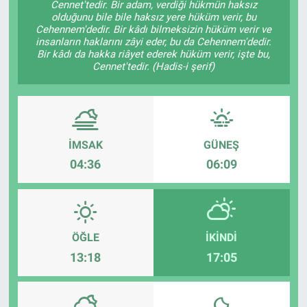
Cennet'tedir. Bir adam, verdiği hükmün haksız
olduğunu bile bile haksız yere hüküm verir, bu
ASAYİŞ
Cehennem'dedir. Bir kâdı bilmeksizin hüküm verir ve
insanların haklarını zâyi eder, bu da Cehennem'dedir.
Bir kâdı da hakka riâyet ederek hüküm verir, işte bu,
Cennet'tedir. (Hadis-i şerif)
İMSAK
GÜNEŞ
04:36
06:09
ÖĞLE
İKINDI
13:18
17:05