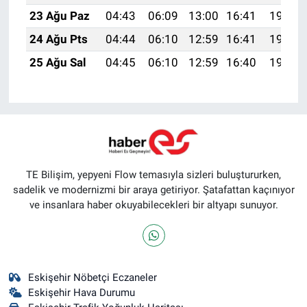
23 Ağu Paz
04:43
06:09
13:00
16:41
19:41
24 Ağu Pts
04:44
06:10
12:59
16:41
19:39
25 Ağu Sal
04:45
06:10
12:59
16:40
19:38
TE Bilişim, yepyeni Flow temasıyla sizleri buluştururken,
sadelik ve modernizmi bir araya getiriyor. Şatafattan kaçınıyor
ve insanlara haber okuyabilecekleri bir altyapı sunuyor.
Eskişehir Nöbetçi Eczaneler
Eskişehir Hava Durumu