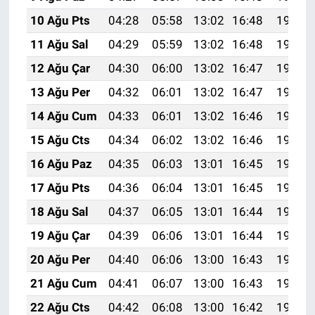
10 Ağu Pts
04:28
05:58
13:02
16:48
19:57
11 Ağu Sal
04:29
05:59
13:02
16:48
19:56
12 Ağu Çar
04:30
06:00
13:02
16:47
19:54
13 Ağu Per
04:32
06:01
13:02
16:47
19:53
14 Ağu Cum
04:33
06:01
13:02
16:46
19:52
15 Ağu Cts
04:34
06:02
13:02
16:46
19:51
16 Ağu Paz
04:35
06:03
13:01
16:45
19:50
17 Ağu Pts
04:36
06:04
13:01
16:45
19:48
18 Ağu Sal
04:37
06:05
13:01
16:44
19:47
19 Ağu Çar
04:39
06:06
13:01
16:44
19:46
20 Ağu Per
04:40
06:06
13:00
16:43
19:45
21 Ağu Cum
04:41
06:07
13:00
16:43
19:43
22 Ağu Cts
04:42
06:08
13:00
16:42
19:42