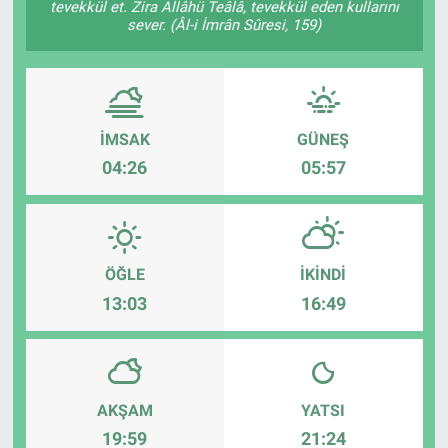
tevekkül et. Zira Allâhü Teâlâ, tevekkül eden kullarını
sever. (Âl-i İmrân Sûresi, 159)
ASAYİŞ
İMSAK
GÜNEŞ
04:26
05:57
ÖĞLE
İKINDI
13:03
16:49
AKŞAM
YATSI
19:59
21:24