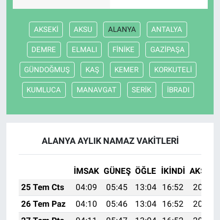
AKSEKİ
AKSU
ALANYA
ANTALYA
DEMRE
ELMALI
FİNİKE
GAZİPAŞA
GÜNDOĞMUŞ
KAŞ
KEMER
KORKUTELİ
KUMLUCA
MANAVGAT
SERİK
İBRADI
ALANYA AYLIK NAMAZ VAKITLERI
İMSAK
GÜNEŞ
ÖĞLE
İKINDI
AKŞAM
25 Tem Cts
04:09
05:45
13:04
16:52
20:12
26 Tem Paz
04:10
05:46
13:04
16:52
20:11