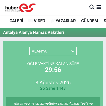
GALERİ
Eskişehir Nöbetçi Eczaneler
GALERİ
VİDEO
YAZARLAR
GÜNDEM
S
VİDEO
Eskişehir Hava Durumu
Antalya Alanya Namaz Vakitleri
YAZARLAR
Eskişehir Trafik Yoğunluk Haritası
ALANYA
GÜNDEM
Süper Lig Puan Durumu ve Fikstür
ÖĞLE VAKTINE KALAN SÜRE
SİYASET
Tüm Manşetler
29:56
TEKNOLOJİ
Son Dakika Haberleri
8 Ağustos 2026
25 Safer 1448
EKONOMİ
Haber Arşivi
SPOR
(Bir iş yapmaya) azmettiğin zaman Allâhü Teâlâ'ya