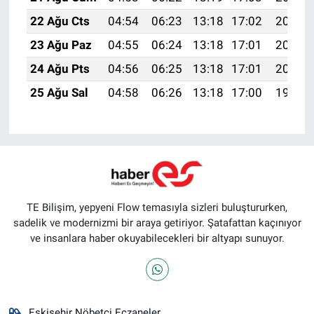
22 Ağu Cts
04:54
06:23
13:18
17:02
20:03
23 Ağu Paz
04:55
06:24
13:18
17:01
20:02
24 Ağu Pts
04:56
06:25
13:18
17:01
20:01
25 Ağu Sal
04:58
06:26
13:18
17:00
19:59
TE Bilişim, yepyeni Flow temasıyla sizleri buluştururken,
sadelik ve modernizmi bir araya getiriyor. Şatafattan kaçınıyor
ve insanlara haber okuyabilecekleri bir altyapı sunuyor.
Eskişehir Nöbetçi Eczaneler