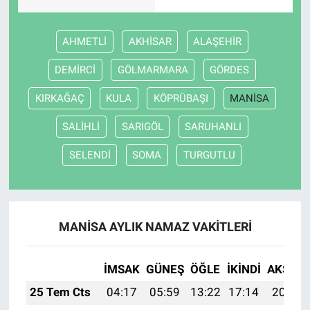
AHMETLİ
AKHİSAR
ALAŞEHİR
DEMİRCİ
GÖLMARMARA
GÖRDES
KIRKAĞAÇ
KULA
KÖPRÜBAŞI
MANİSA
SALİHLİ
SARIGÖL
SARUHANLI
SELENDİ
SOMA
TURGUTLU
MANİSA AYLIK NAMAZ VAKITLERI
İMSAK
GÜNEŞ
ÖĞLE
İKINDI
AKŞAM
25 Tem Cts
04:17
05:59
13:22
17:14
20:35