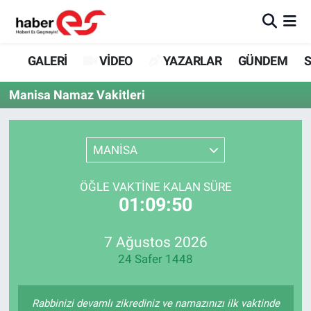
GALERİ
Eskişehir Nöbetçi Eczaneler
GALERİ
VİDEO
YAZARLAR
GÜNDEM
S
VİDEO
Eskişehir Hava Durumu
Manisa Namaz Vakitleri
YAZARLAR
Eskişehir Trafik Yoğunluk Haritası
MANİSA
GÜNDEM
Süper Lig Puan Durumu ve Fikstür
ÖĞLE VAKTINE KALAN SÜRE
SİYASET
Tüm Manşetler
01:09:50
TEKNOLOJİ
Son Dakika Haberleri
7 Ağustos 2026
24 Safer 1448
EKONOMİ
Haber Arşivi
SPOR
Rabbinizi devamlı zikrediniz ve namazınızı ilk vaktinde