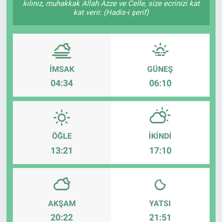
kılınız, muhakkak Allah Azze ve Celle, size ecrinizi kat
kat verir. (Hadis-i şerif)
ASAYİŞ
İMSAK
GÜNEŞ
04:34
06:10
ÖĞLE
İKINDI
13:21
17:10
AKŞAM
YATSI
20:22
21:51