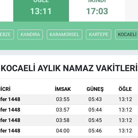
13:11
17:03
EBZE
KANDIRA
KARAMÜRSEL
KARTEPE
KOCAELİ
KOCAELİ AYLIK NAMAZ VAKITLERI
İCRİ
İMSAK
GÜNEŞ
ÖĞLE
fer 1448
03:55
05:43
13:12
fer 1448
03:57
05:44
13:12
fer 1448
03:58
05:45
13:12
fer 1448
04:00
05:46
13:12