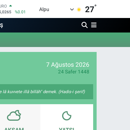
°
URO
27
Alpu
5,0265
%0.01
TERLİN
4,1897
%0.02
İŞ
RAM ALTIN
574.81
%1.44
İST100
3.887
%64
ITCOIN
4.360,53
%-0.76
7 Ağustos 2026
OLAR
7,7069
%0.17
24 Safer 1448
lâ kuvvete illâ billâh" demek. (Hadis-i şerif)
AKŞAM
YATSI