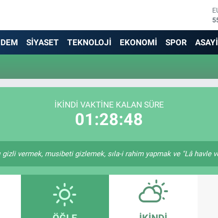
E
5
S
6
NDEM
SİYASET
TEKNOLOJİ
EKONOMİ
SPOR
ASAY
G
6
B
1
B
6
İKINDI VAKTINE KALAN SÜRE
D
01:28:48
4
gizli vermek, musibeti gizlemek, sıla-i rahim yapmak ve "Lâ havle ve 
ÖĞLE
İKINDI