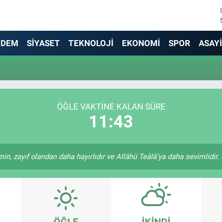
NDEM
SİYASET
TEKNOLOJİ
EKONOMİ
SPOR
ASAY
ÖĞLE VAKTINE KALAN SÜRE
11:43
in, zayıf olandan daha hayırlıdır ve Allâhü Teâlâ'ya daha sevimlidir. (
ÖĞLE
İKINDI