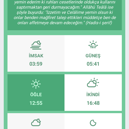
yemin ederim ki ruhları cesetlerinde oldukça kullarını
saptırmaktan geri durmayacağım." Allâhü Teâlâ ise
ASAYİŞ
şöyle buyurdu: "İzzetim ve Celâlime yemin olsun ki
onlar benden mağfiret talep ettikleri müddetçe ben de
onları affetmeye devam edeceğim." (Hadis-i şerif)
İMSAK
GÜNEŞ
03:59
05:41
ÖĞLE
İKINDI
12:55
16:48