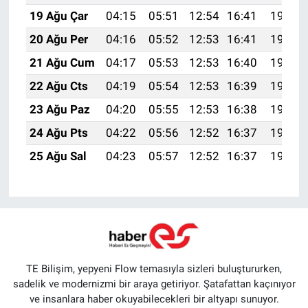
19 Ağu Çar
04:15
05:51
12:54
16:41
19:47
20 Ağu Per
04:16
05:52
12:53
16:41
19:45
21 Ağu Cum
04:17
05:53
12:53
16:40
19:44
22 Ağu Cts
04:19
05:54
12:53
16:39
19:42
23 Ağu Paz
04:20
05:55
12:53
16:38
19:41
24 Ağu Pts
04:22
05:56
12:52
16:37
19:39
25 Ağu Sal
04:23
05:57
12:52
16:37
19:38
TE Bilişim, yepyeni Flow temasıyla sizleri buluştururken,
sadelik ve modernizmi bir araya getiriyor. Şatafattan kaçınıyor
ve insanlara haber okuyabilecekleri bir altyapı sunuyor.