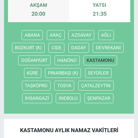
AKŞAM
YATSI
20:00
21:35
ABANA
ARAÇ
AZDAVAY
AĞLI
BOZKURT (K)
CİDE
DADAY
DEVREKANİ
DOĞANYURT
HANÖNÜ
KASTAMONU
KÜRE
PINARBAŞI (K)
SEYDİLER
TAŞKÖPRÜ
TOSYA
ÇATALZEYTİN
İHSANGAZİ
İNEBOLU
ŞENPAZAR
KASTAMONU AYLIK NAMAZ VAKITLERI