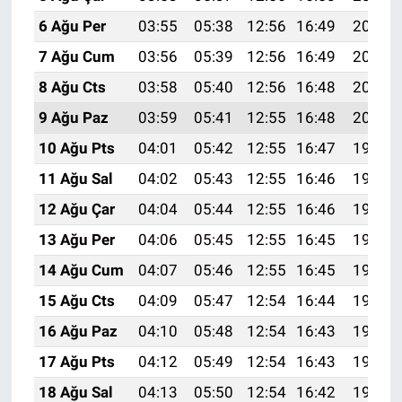
6 Ağu Per
03:55
05:38
12:56
16:49
20:04
7 Ağu Cum
03:56
05:39
12:56
16:49
20:03
8 Ağu Cts
03:58
05:40
12:56
16:48
20:02
9 Ağu Paz
03:59
05:41
12:55
16:48
20:00
10 Ağu Pts
04:01
05:42
12:55
16:47
19:59
11 Ağu Sal
04:02
05:43
12:55
16:46
19:58
12 Ağu Çar
04:04
05:44
12:55
16:46
19:57
13 Ağu Per
04:06
05:45
12:55
16:45
19:55
14 Ağu Cum
04:07
05:46
12:55
16:45
19:54
15 Ağu Cts
04:09
05:47
12:54
16:44
19:52
16 Ağu Paz
04:10
05:48
12:54
16:43
19:51
17 Ağu Pts
04:12
05:49
12:54
16:43
19:50
18 Ağu Sal
04:13
05:50
12:54
16:42
19:48