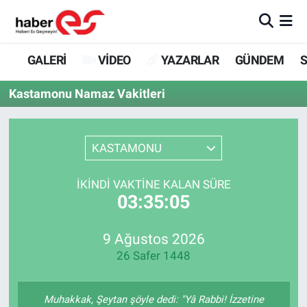
GALERİ
Eskişehir Nöbetçi Eczaneler
GALERİ
VİDEO
YAZARLAR
GÜNDEM
S
VİDEO
Eskişehir Hava Durumu
Kastamonu Namaz Vakitleri
YAZARLAR
Eskişehir Trafik Yoğunluk Haritası
KASTAMONU
GÜNDEM
Süper Lig Puan Durumu ve Fikstür
İKINDI VAKTINE KALAN SÜRE
SİYASET
Tüm Manşetler
03:35:05
TEKNOLOJİ
Son Dakika Haberleri
9 Ağustos 2026
26 Safer 1448
EKONOMİ
Haber Arşivi
SPOR
Muhakkak, Şeytan şöyle dedi: "Yâ Rabbi! İzzetine