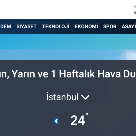
5
6
NDEM
SİYASET
TEKNOLOJİ
EKONOMİ
SPOR
ASAY
6
u
1
6
, Yarın ve 1 Haftalık Hava D
4
İstanbul
°
24