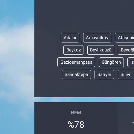
ASAYİŞ
Adalar
Arnavutköy
Ataşehi
Beykoz
Beylikdüzü
Beyoğ
Gaziosmanpaşa
Güngören
I
Sancaktepe
Sarıyer
Silivri
NEM
%78