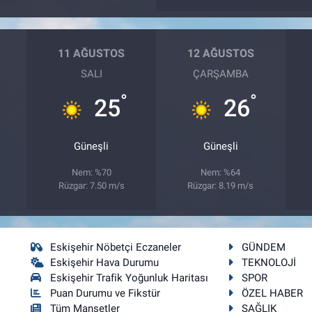
11 AĞUSTOS
12 AĞUSTOS
SALI
ÇARŞAMBA
°
°
25
26
Güneşli
Güneşli
Nem: %70
Nem: %64
Rüzgar: 7.50 m/s
Rüzgar: 8.19 m/s
Eskişehir Nöbetçi Eczaneler
GÜNDEM
Eskişehir Hava Durumu
TEKNOLOJİ
Eskişehir Trafik Yoğunluk Haritası
SPOR
Puan Durumu ve Fikstür
ÖZEL HABER
Tüm Manşetler
SAĞLIK