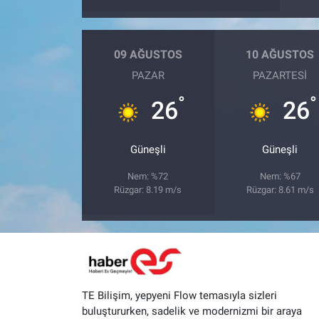
09 AĞUSTOS
10 AĞUSTOS
PAZAR
PAZARTESI
°
°
26
26
Güneşli
Güneşli
Nem: %72
Nem: %67
Rüzgar: 8.19 m/s
Rüzgar: 8.61 m/s
TE Bilişim, yepyeni Flow temasıyla sizleri
buluştururken, sadelik ve modernizmi bir araya