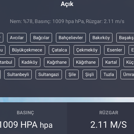
Açık
Nem: %78, Basınç: 1009 hpa hPa, Rüzgar: 2.11 m/s
r
Avcılar
Bağcılar
Bahçelievler
Bakırköy
Başakş
lu
Büyükçekmece
Çatalca
Çekmeköy
Esenler
E
stanbul
Kadıköy
Kağıthane
Kâğıthane
Kartal
Küç
Sultanbeyli
Sultangazi
Şile
Şişli
Tuzla
Ümra
BASINÇ
RÜZGAR
1009 HPA
2.11 M/S
hpa