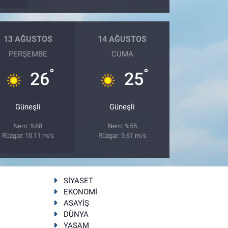
13 AĞUSTOS
14 AĞUSTOS
PERŞEMBE
CUMA
°
°
26
25
Güneşli
Güneşli
Nem: %68
Nem: %55
Rüzgar: 10.11 m/s
Rüzgar: 9.61 m/s
SİYASET
EKONOMİ
ASAYİŞ
DÜNYA
YAŞAM