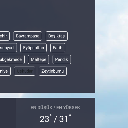
ehir
Bayrampaşa
Beşiktaş
senyurt
Eyüpsultan
Fatih
ükçekmece
Maltepe
Pendik
niye
Üsküdar
Zeytinburnu
EN DÜŞÜK / EN YÜKSEK
°
°
23
/ 31