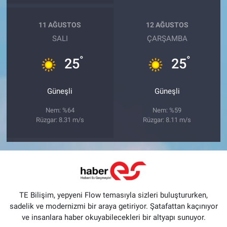
11 AĞUSTOS
12 AĞUSTOS
SALI
ÇARŞAMBA
°
°
25
25
Güneşli
Güneşli
Nem: %64
Nem: %59
Rüzgar: 8.31 m/s
Rüzgar: 8.11 m/s
TE Bilişim, yepyeni Flow temasıyla sizleri buluştururken,
sadelik ve modernizmi bir araya getiriyor. Şatafattan kaçınıyor
ve insanlara haber okuyabilecekleri bir altyapı sunuyor.