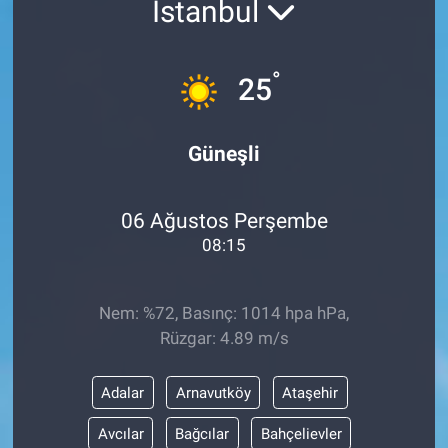
İstanbul
ASAYİŞ
°
25
Güneşli
06 Ağustos Perşembe
08:15
Nem: %72, Basınç: 1014 hpa hPa,
Rüzgar: 4.89 m/s
Adalar
Arnavutköy
Ataşehir
Avcılar
Bağcılar
Bahçelievler