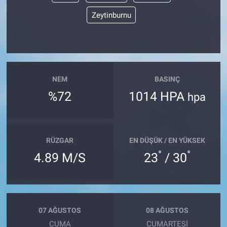
Zeytinburnu
NEM
BASINÇ
%72
1014 HPA
hpa
RÜZGAR
EN DÜŞÜK / EN YÜKSEK
°
°
4.89 M/S
23
/ 30
07 AĞUSTOS
08 AĞUSTOS
CUMA
CUMARTESI