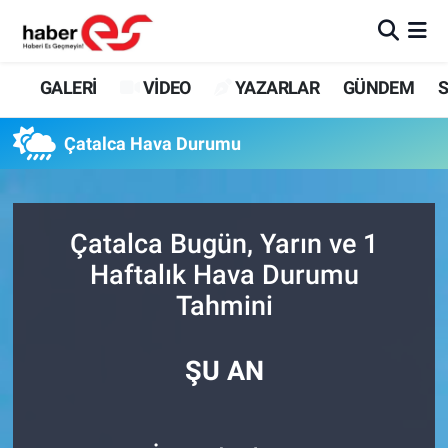
GALERİ
Eskişehir Nöbetçi Eczaneler
GALERİ
VİDEO
YAZARLAR
GÜNDEM
S
VİDEO
Eskişehir Hava Durumu
Çatalca Hava Durumu
YAZARLAR
Eskişehir Trafik Yoğunluk Haritası
GÜNDEM
Süper Lig Puan Durumu ve Fikstür
Çatalca Bugün, Yarın ve 1
Haftalık Hava Durumu
SİYASET
Tüm Manşetler
Tahmini
TEKNOLOJİ
Son Dakika Haberleri
ŞU AN
EKONOMİ
Haber Arşivi
SPOR