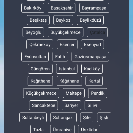
Bakırköy
Başakşehir
Bayrampaşa
Beşiktaş
Beykoz
Beylikdüzü
Beyoğlu
Büyükçekmece
Çatalca
Çekmeköy
Esenler
Esenyurt
Eyüpsultan
Fatih
Gaziosmanpaşa
Güngören
Istanbul
Kadıköy
Kağıthane
Kâğıthane
Kartal
Küçükçekmece
Maltepe
Pendik
Sancaktepe
Sarıyer
Silivri
Sultanbeyli
Sultangazi
Şile
Şişli
Tuzla
Ümraniye
Üsküdar